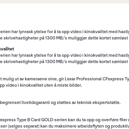
en har lynrask ytelse for å ta opp video i kinokvalitet med hasti
rivehastigheter på 1300 MB/s muliggjør dette kortet sømløst vide
valitet
en har lynrask ytelse for å ta opp video i kinokvalitet med hasti
rivehastigheter på 1300 MB/s muliggjør dette kortet sømløst vide
st mulig ut av kameraene sine, gir Lexar Professional CFexpres
p video i kinokvalitet uten å miste bilder.
egrenset livstidsgaranti og støttes av teknisk ekspertstøtte.
Fexpress Type B Card GOLD-serien kan du ta opp og overføre filer
(selges separat) kan du maksimere arbeidsflyten og produktiviteten