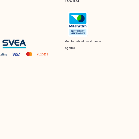
Tourist
Med forbehold om skrive- og
lagerfeil