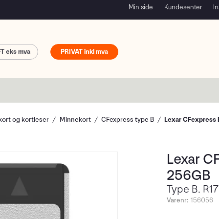
Min side
Kundesenter
In
FT
PRIVAT
ort og kortleser
Minnekort
CFexpress type B
Lexar CFexpress 
Lexar C
256GB
Type B. R
Varenr:
156056