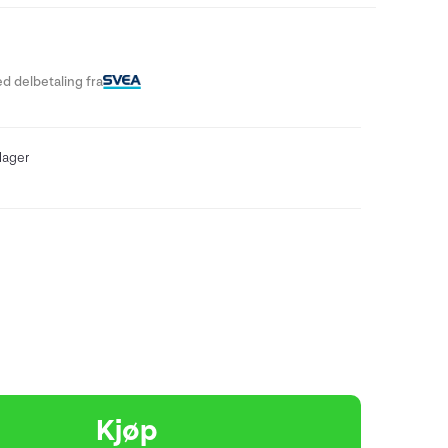
d delbetaling fra
lager
Kjøp