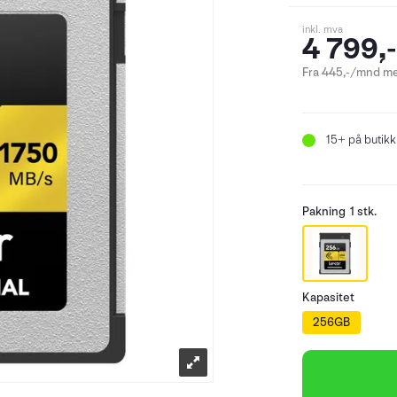
inkl. mva
4 799,-
Fra 445,-/mnd me
15+
på butikk
Pakning
1 stk.
Kapasitet
256GB