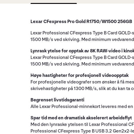
Lexar CFexpress Pro Gold R1750/W1500 256GB
Lexar Professional CFexpress Type B Card GOLD-seri
1500 MB/s ved skriving. Med minimum vedvarende sk
Lynrask ytelse for opptak av 8K RAW-video i kinok
Lexar Professional CFexpress Type B Card GOLD-seri
1500 MB/s ved skriving. Med minimum vedvarende sk
Høye hastigheter for profesjonell videoopptak
For profesjonelle videografer som ønsker å få me
skrivehastigheter på 1300 MB/s, slik at du kan ta op
Begrenset livstidsgaranti
Alle Lexar Professional-minnekort leveres med en b
Spar tid med en dramatisk akselerert arbeidsflyt
Med den lynraske ytelsen til Lexar Professional C
Professional CFexpress Type B USB 3.2 Gen2x2-leser 