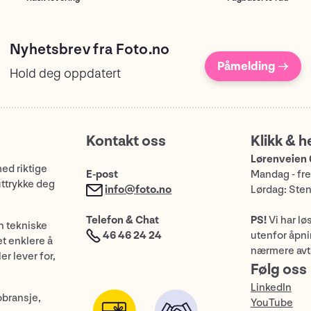
Nyhetsbrev fra Foto.no
Påmelding →
Hold deg oppdatert
Kontakt oss
Klikk & h
Lørenveien 
med riktige
E-post
Mandag - fre
uttrykke deg
info@foto.no
Lørdag: Ste
Telefon & Chat
PS!
Vi har lø
n tekniske
46 46 24 24
utenfor åpnin
et enklere å
nærmere avt
er lever for,
Følg oss
LinkedIn
obransje,
YouTube