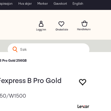
spirasjon
Hva skjer
Merker
Gavekort
English
Logg inn
B Pro Gold 256GB
Fexpress B Pro Gold
1750/W1500