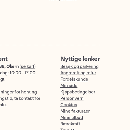
ent
Nyttige lenker
68, Økern
(
se kart
)
Besøk og parkering
dag: 10:00 - 17:00
Angrerett og retur
ngt
Fordelskunde
Min side
sninger for henting
Kjøpsbetingelser
gstid, ta kontakt for
Personvern
ale.
Cookies
Mine fakturaer
Mine tilbud
Bærekraft