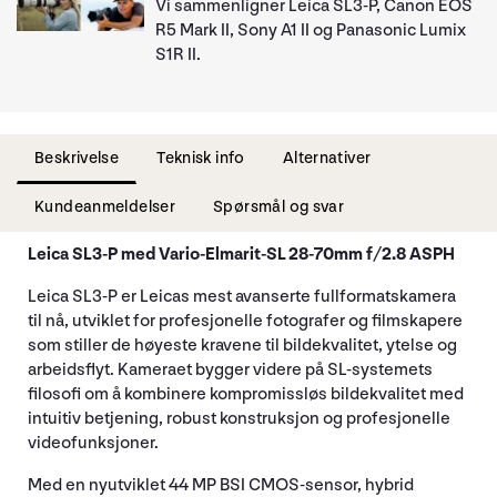
Vi sammenligner Leica SL3-P, Canon EOS
R5 Mark II, Sony A1 II og Panasonic Lumix
S1R II.
Beskrivelse
Teknisk info
Alternativer
Kundeanmeldelser
Spørsmål og svar
Leica SL3-P med
Vario-Elmarit-SL 28-70mm f/2.8 ASPH
Leica SL3-P er Leicas mest avanserte fullformatskamera
til nå, utviklet for profesjonelle fotografer og filmskapere
som stiller de høyeste kravene til bildekvalitet, ytelse og
arbeidsflyt. Kameraet bygger videre på SL-systemets
filosofi om å kombinere kompromissløs bildekvalitet med
intuitiv betjening, robust konstruksjon og profesjonelle
videofunksjoner.
Med en nyutviklet 44 MP BSI CMOS-sensor, hybrid