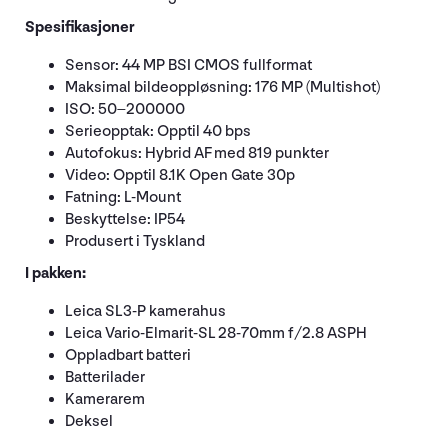
Spesifikasjoner
Sensor: 44 MP BSI CMOS fullformat
Maksimal bildeoppløsning: 176 MP (Multishot)
ISO: 50–200000
Serieopptak: Opptil 40 bps
Autofokus: Hybrid AF med 819 punkter
Video: Opptil 8.1K Open Gate 30p
Fatning: L-Mount
Beskyttelse: IP54
Produsert i Tyskland
I pakken:
Leica SL3-P kamerahus
Leica Vario-Elmarit-SL 28-70mm f/2.8 ASPH
Oppladbart batteri
Batterilader
Kamerarem
Deksel