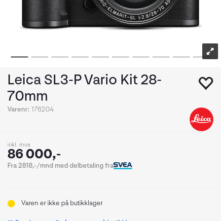
Leica SL3-P Vario Kit 28-
70mm
Varenr:
176204
inkl. mva
86 000,-
Fra 2818,-/mnd med delbetaling fra
Varen er ikke på butikklager