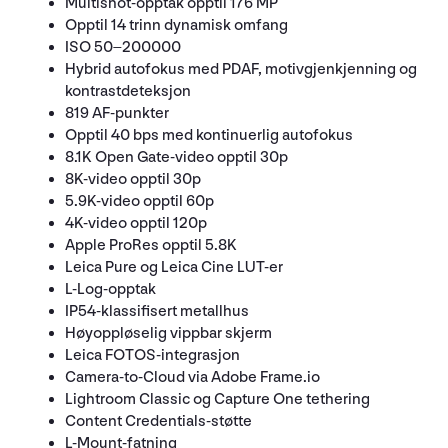
Multishot-opptak opptil 176 MP
Opptil 14 trinn dynamisk omfang
ISO 50–200000
Hybrid autofokus med PDAF, motivgjenkjenning og
kontrastdeteksjon
819 AF-punkter
Opptil 40 bps med kontinuerlig autofokus
8.1K Open Gate-video opptil 30p
8K-video opptil 30p
5.9K-video opptil 60p
4K-video opptil 120p
Apple ProRes opptil 5.8K
Leica Pure og Leica Cine LUT-er
L-Log-opptak
IP54-klassifisert metallhus
Høyoppløselig vippbar skjerm
Leica FOTOS-integrasjon
Camera-to-Cloud via Adobe Frame.io
Lightroom Classic og Capture One tethering
Content Credentials-støtte
L-Mount-fatning