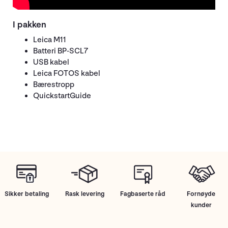
I pakken
Leica M11
Batteri BP-SCL7
USB kabel
Leica FOTOS kabel
Bærestropp
QuickstartGuide
Sikker betaling
Rask levering
Fagbaserte råd
Fornøyde
kunder