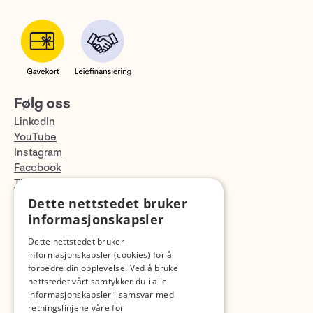
Følg oss
LinkedIn
YouTube
Instagram
Facebook
TikTok
Fotopodden
Dette nettstedet bruker
informasjonskapsler
Med forbehold om skrive- og lagerfeil
Dette nettstedet bruker
informasjonskapsler (cookies) for å
forbedre din opplevelse. Ved å bruke
nettstedet vårt samtykker du i alle
informasjonskapsler i samsvar med
retningslinjene våre for