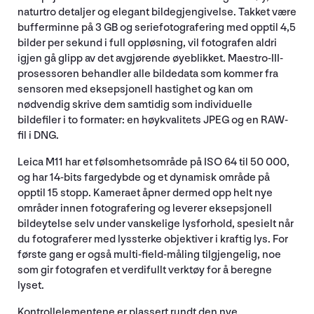
naturtro detaljer og elegant bildegjengivelse. Takket være
bufferminne på 3 GB og seriefotografering med opptil 4,5
bilder per sekund i full oppløsning, vil fotografen aldri
igjen gå glipp av det avgjørende øyeblikket. Maestro-III-
prosessoren behandler alle bildedata som kommer fra
sensoren med eksepsjonell hastighet og kan om
nødvendig skrive dem samtidig som individuelle
bildefiler i to formater: en høykvalitets JPEG og en RAW-
fil i DNG.
Leica M11 har et følsomhetsområde på ISO 64 til 50 000,
og har 14-bits fargedybde og et dynamisk område på
opptil 15 stopp. Kameraet åpner dermed opp helt nye
områder innen fotografering og leverer eksepsjonell
bildeytelse selv under vanskelige lysforhold, spesielt når
du fotograferer med lyssterke objektiver i kraftig lys. For
første gang er også multi-field-måling tilgjengelig, noe
som gir fotografen et verdifullt verktøy for å beregne
lyset.
Kontrollelementene er plassert rundt den nye,