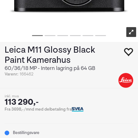
Leica M11 Glossy Black
Paint Kamerahus
60/36/18 MP - Intern lagring på 64 GB
Varenr:
166462
inkl. mva
113 290,-
Fra 3698,-/mnd med delbetaling fra
Bestillingsvare