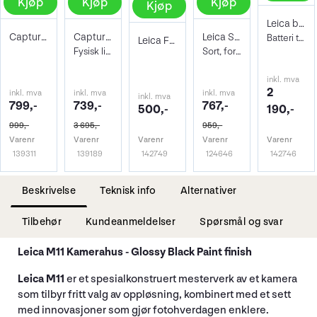
Kjøp
Kjøp
Kjøp
Kjøp
Leica batteri BP-SCL7 Lithium-Ion - Sort
Capture One Pro 22+23 Bundle for LEICA
Capture One Pro 22+23 for LEICA
Leica Soft Release Button "M", 12mm
Batteri til Leica M11
Leica FOTOS cable
Fysisk lisensnøkkel
Sort, for Leica M
inkl. mva
2
inkl. mva
inkl. mva
inkl. mva
inkl. mva
799,-
739,-
767,-
500,-
190,-
999,-
3 695,-
959,-
Varenr
Varenr
Varenr
Varenr
Varenr
139311
139189
142749
124646
142746
Beskrivelse
Teknisk info
Alternativer
Tilbehør
Kundeanmeldelser
Spørsmål og svar
Leica M11 Kamerahus - Glossy Black Paint finish
Leica M11
er et spesialkonstruert mesterverk av et kamera
som tilbyr fritt valg av oppløsning, kombinert med et sett
med innovasjoner som gjør fotohverdagen enklere.