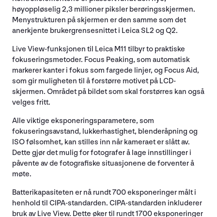
høyoppløselig 2,3 millioner piksler berøringsskjermen.
Menystrukturen på skjermen er den samme som det
anerkjente brukergrensesnittet i Leica SL2 og Q2.
Live View-funksjonen til Leica M11 tilbyr to praktiske
fokuseringsmetoder. Focus Peaking, som automatisk
markerer kanter i fokus som fargede linjer, og Focus Aid,
som gir muligheten til å forstørre motivet på LCD-
skjermen. Området på bildet som skal forstørres kan også
velges fritt.
Alle viktige eksponeringsparametere, som
fokuseringsavstand, lukkerhastighet, blenderåpning og
ISO følsomhet, kan stilles inn når kameraet er slått av.
Dette gjør det mulig for fotografer å lage innstillinger i
påvente av de fotografiske situasjonene de forventer å
møte.
Batterikapasiteten er nå rundt 700 eksponeringer målt i
henhold til CIPA-standarden. CIPA-standarden inkluderer
bruk av Live View. Dette øker til rundt 1700 eksponeringer