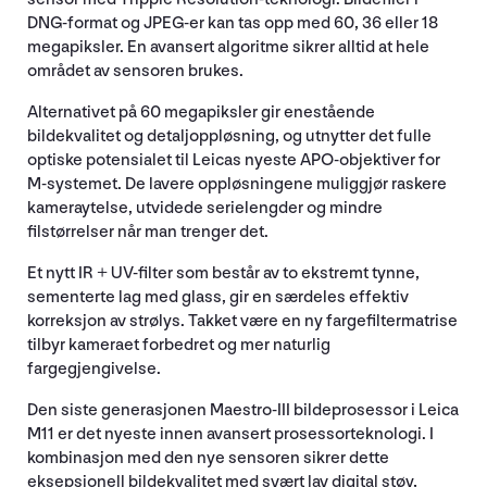
DNG-format og JPEG-er kan tas opp med 60, 36 eller 18
megapiksler. En avansert algoritme sikrer alltid at hele
området av sensoren brukes.
Alternativet på 60 megapiksler gir enestående
bildekvalitet og detaljoppløsning, og utnytter det fulle
optiske potensialet til Leicas nyeste APO-objektiver for
M-systemet. De lavere oppløsningene muliggjør raskere
kameraytelse, utvidede serielengder og mindre
filstørrelser når man trenger det.
Et nytt IR + UV-filter som består av to ekstremt tynne,
sementerte lag med glass, gir en særdeles effektiv
korreksjon av strølys. Takket være en ny fargefiltermatrise
tilbyr kameraet forbedret og mer naturlig
fargegjengivelse.
Den siste generasjonen Maestro-III bildeprosessor i Leica
M11 er det nyeste innen avansert prosessorteknologi. I
kombinasjon med den nye sensoren sikrer dette
eksepsjonell bildekvalitet med svært lav digital støy,