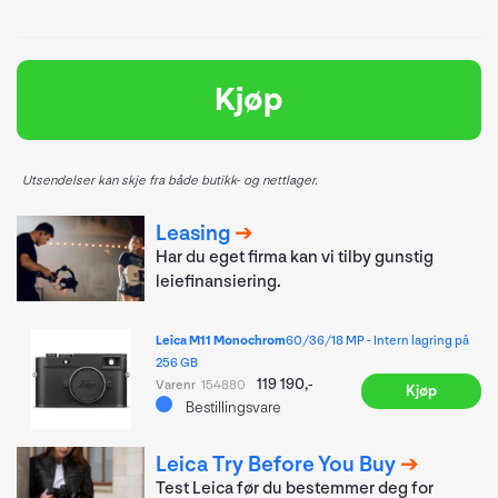
Kjøp
Utsendelser kan skje fra både butikk- og nettlager.
Leasing
Har du eget firma kan vi tilby gunstig
leiefinansiering.
Leica M11 Monochrom
60/36/18 MP - Intern lagring på
256 GB
119 190,-
Varenr
154880
Kjøp
Bestillingsvare
Leica Try Before You Buy
Test Leica før du bestemmer deg for