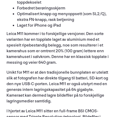
toppdekselet
Forbedret berøringsskjerm
Optimalisert knapp og menyoppsett (som SL2/Q),
ekstra FN-knapp, rask betjening
Laget for iPhone og iPad
Leica M11 kommer i to forskjellige versjoner. Den sorte
varianten har en topplate laget av aluminium med et
spesielt ripebestandig belegg, noe som resulterer i et
kamerahus som er omtrent 20% (100 gram) lettere enn
kamerahuset i sølvkrom. Denne har en klassisk topplate i
messing og veier 640 gram.
Unikt for M11 er at den tradisjonelle bunnplaten er utelatt
slik at fotografen har direkte tilgang til batteri, SD-kort og
den nye USB-C-porten. Leica M11 er også utstyrt med en
generøs intern lagringskapasitet på 64 gigabyte.
Kameraet kan dermed lagre bildefiler på to forskjellige
lagringsmedier samtidig.
I hjertet av Leica M11 sitter en full-frame BSI CMOS-
sensor med Tripple Resolution-teknologi. Bildefiler i