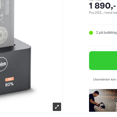
inkl. mva
1 890,-
Fra 203,-/mnd me
2
på butikkla
Utsendelser kan s