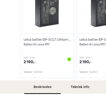
Leica batteri BP-SCL7 Lithium-Ion - Sort
Batteri til Leica M11
Batteri til Leica M11
inkl. mva
inkl. mva
2 190,-
2 190,-
Varenr
142746
Varenr
142747
Beskrivelse
Teknisk info