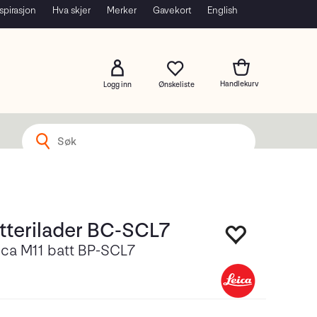
spirasjon
Hva skjer
Merker
Gavekort
English
Logg inn
tterilader BC-SCL7
eica M11 batt BP-SCL7