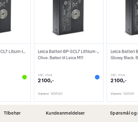
Leica batteri BP-SCL7 Litium-Ion - Sølv
Leica Batteri BP-SCL7 Lithium-Ion Grønn
Olive. Batteri til Leica M11
Glossy Black. Ba
inkl. mva
inkl. mva
2 100,-
2 100,-
Varenr
169580
Varenr
169581
Tilbehør
Kundeanmeldelser
Spørsmål og 