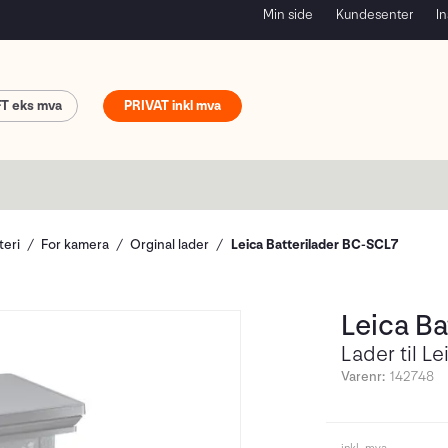
Min side
Kundesenter
In
FT
PRIVAT
teri
For kamera
Orginal lader
Leica Batterilader BC-SCL7
Leica Ba
Lader til L
Varenr:
142748