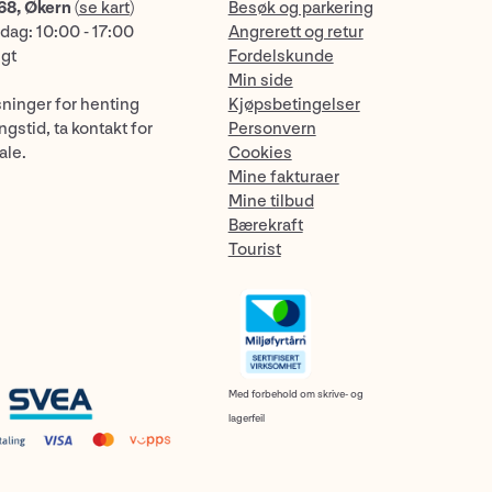
68, Økern
(
se kart
)
Besøk og parkering
dag: 10:00 - 17:00
Angrerett og retur
ngt
Fordelskunde
Min side
sninger for henting
Kjøpsbetingelser
gstid, ta kontakt for
Personvern
ale.
Cookies
Mine fakturaer
Mine tilbud
Bærekraft
Tourist
Med forbehold om skrive- og
lagerfeil