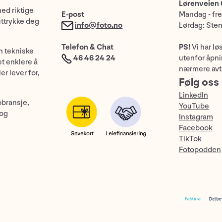
Lørenveien 
med riktige
E-post
Mandag - fre
uttrykke deg
info@foto.no
Lørdag: Ste
Telefon & Chat
PS!
Vi har lø
n tekniske
46 46 24 24
utenfor åpnin
et enklere å
nærmere avt
er lever for,
Følg oss
LinkedIn
obransje,
YouTube
 og
Instagram
Facebook
TikTok
Fotopodden