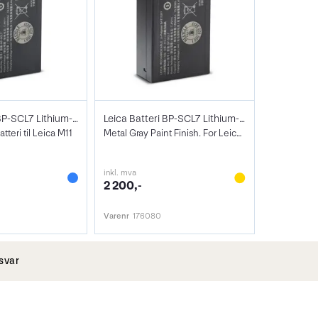
Leica Batteri BP-SCL7 Lithium-Ion Sort
Leica Batteri BP-SCL7 Lithium-Ion
tteri til Leica M11
Metal Gray Paint Finish. For Leica M11
inkl. mva
2 200,-
Varenr
176080
svar