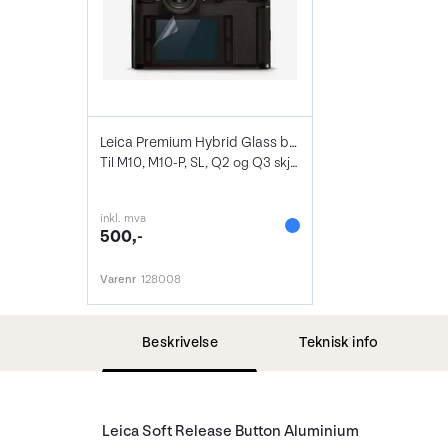
Leica Premium Hybrid Glass beskyttelse 2
Til M10, M10-P, SL, Q2 og Q3 skjerm
inkl. mva
500,-
Varenr
128008
Beskrivelse
Teknisk info
Leica Soft Release Button Aluminium