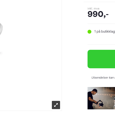
inkl. mva
990,-
1
på butikklag
Utsendelser kan s