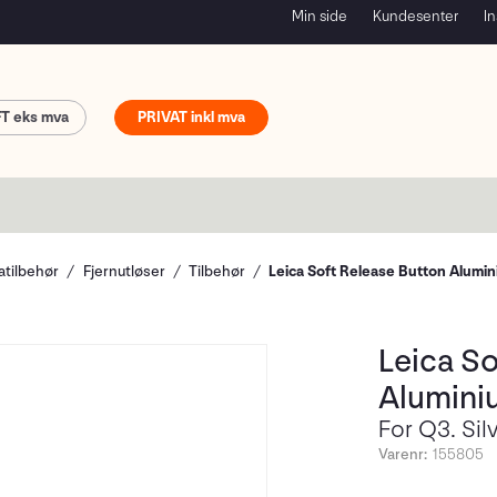
Min side
Kundesenter
In
FT
PRIVAT
tilbehør
Fjernutløser
Tilbehør
Leica Soft Release Button Alumi
Leica So
Alumini
For Q3. Sil
Varenr:
155805