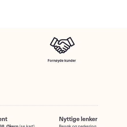
Fornøyde kunder
ent
Nyttige lenker
68, Økern
(
se kart
)
Besøk og parkering