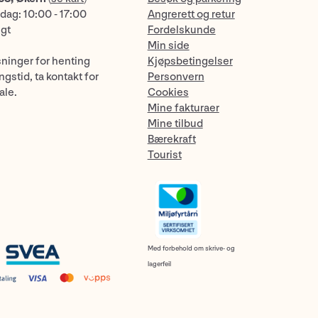
dag: 10:00 - 17:00
Angrerett og retur
ngt
Fordelskunde
Min side
sninger for henting
Kjøpsbetingelser
gstid, ta kontakt for
Personvern
ale.
Cookies
Mine fakturaer
Mine tilbud
Bærekraft
Tourist
Med forbehold om skrive- og
lagerfeil