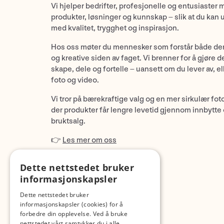
Vi hjelper bedrifter, profesjonelle og entusiaster 
produkter, løsninger og kunnskap – slik at du kan 
med kvalitet, trygghet og inspirasjon.
Hos oss møter du mennesker som forstår både de
og kreative siden av faget. Vi brenner for å gjøre d
skape, dele og fortelle – uansett om du lever av, ell
foto og video.
Vi tror på bærekraftige valg og en mer sirkulær fot
der produkter får lengre levetid gjennom innbytte
bruktsalg.
👉
Les mer om oss
Dette nettstedet bruker
informasjonskapsler
Dette nettstedet bruker
informasjonskapsler (cookies) for å
forbedre din opplevelse. Ved å bruke
nettstedet vårt samtykker du i alle