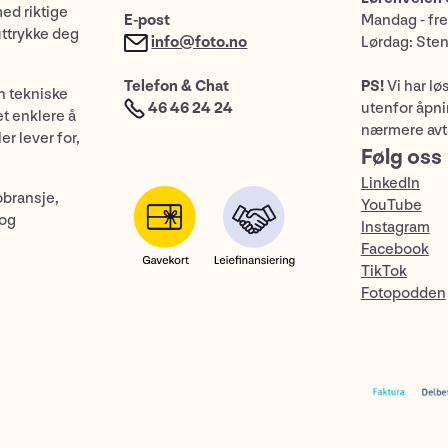
med riktige
E-post
Mandag - fre
uttrykke deg
info@foto.no
Lørdag: Ste
Telefon & Chat
PS!
Vi har lø
n tekniske
46 46 24 24
utenfor åpnin
et enklere å
nærmere avt
er lever for,
Følg oss
LinkedIn
obransje,
YouTube
 og
Instagram
Facebook
TikTok
Fotopodden