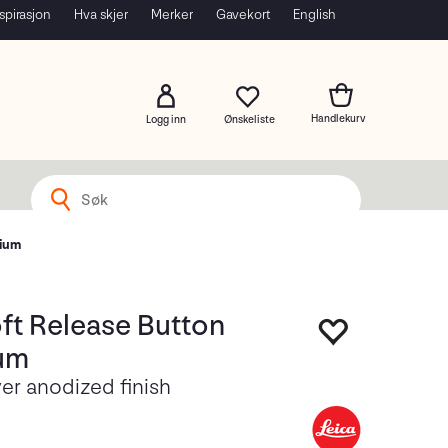
spirasjon
Hva skjer
Merker
Gavekort
English
Logg inn
nium
ft Release Button
um
ver anodized finish