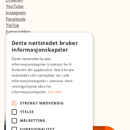
LinkedIn
YouTube
Instagram
Facebook
TikTok
Fotopodden
Dette nettstedet bruker
Med forbehold om skrive- og lagerfeil
informasjonskapsler
Dette nettstedet bruker
informasjonskapsler (cookies) for å
forbedre din opplevelse. Ved å bruke
nettstedet vårt samtykker du i alle
informasjonskapsler i samsvar med
retningslinjene våre for
informasjonskapsler.
Les mer
STRENGT NØDVENDIG
YTELSE
MÅLRETTING
FUNKSJONALITET