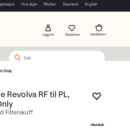
spirasjon
Hva skjer
Merker
Gavekort
English
Logg inn
nt Only
e Revolva RF til PL,
nly
d Filterskuff