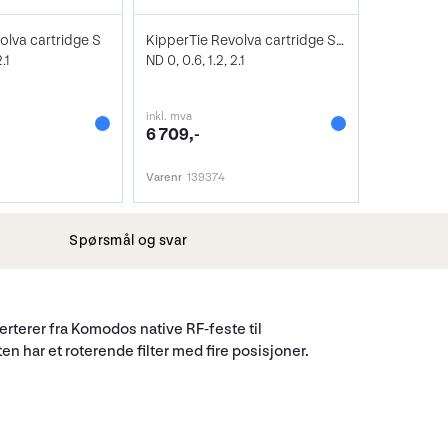
olva cartridge S
KipperTie Revolva cartridge S geared
.1
ND 0, 0.6, 1.2, 2.1
inkl. mva
6 709,-
Varenr
139374
Spørsmål og svar
rterer fra Komodos native RF-feste til
en har et roterende filter med fire posisjoner.