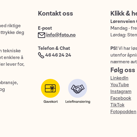
Kontakt oss
Klikk & h
Lørenveien 
med riktige
E-post
Mandag - fre
uttrykke deg
info@foto.no
Lørdag: Ste
Telefon & Chat
PS!
Vi har lø
n tekniske
46 46 24 24
utenfor åpnin
et enklere å
nærmere avt
er lever for,
Følg oss
LinkedIn
obransje,
YouTube
 og
Instagram
Facebook
TikTok
Fotopodden