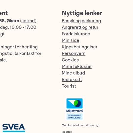
ent
Nyttige lenker
68, Økern
(
se kart
)
Besøk og parkering
dag: 10:00 - 17:00
Angrerett og retur
ngt
Fordelskunde
Min side
sninger for henting
Kjøpsbetingelser
gstid, ta kontakt for
Personvern
ale.
Cookies
Mine fakturaer
Mine tilbud
Bærekraft
Tourist
Med forbehold om skrive- og
lagerfeil