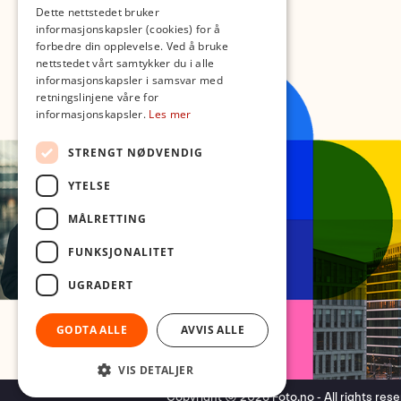
Dette nettstedet bruker
informasjonskapsler (cookies) for å
forbedre din opplevelse. Ved å bruke
nettstedet vårt samtykker du i alle
informasjonskapsler i samsvar med
retningslinjene våre for
informasjonskapsler.
Les mer
STRENGT NØDVENDIG
YTELSE
MÅLRETTING
FUNKSJONALITET
UGRADERT
GODTA ALLE
AVVIS ALLE
VIS DETALJER
Copyright © 2026 Foto.no - All rights res