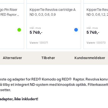
o Pin Riser
KipperTie Revolva cartridge A
KipperTie Rev
Fro RED Komodo & RED Raptor Monitor
ND 0, 0.3, 0.6, 0.9
ND 0, 0.6, 1.2, 2
inkl. mva
inkl. mva
5 749,-
5 749,-
Varenr
139371
Varenr
139373
Alternativer
Tilbehør
Kundeanmeldelser
rfeste og adapter for RED® Komodo og RED® Raptor. Revolva konve
å tilby et integrert ND-system med kinooptisk optikk. Filterkassett
setter.
adapter, ikke inkludert!