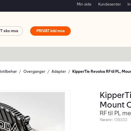
Min side
Kundesenter
In
FT
PRIVAT
ivtilbehør
Overganger
Adapter
KipperTie Revolva RF til PL, Mou
KipperTi
Mount O
RF til PL me
Varenr:
139333