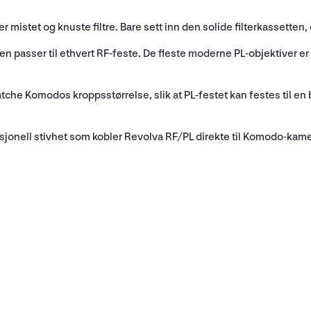
istet og knuste filtre. Bare sett inn den solide filterkassetten, og
n passer til ethvert RF-feste. De fleste moderne PL-objektiver 
matche Komodos kroppsstørrelse, slik at PL-festet kan festes til e
sjonell stivhet som kobler Revolva RF/PL direkte til Komodo-kam