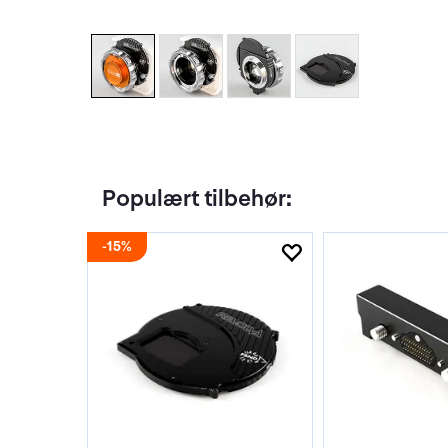
Populært tilbehør:
15%