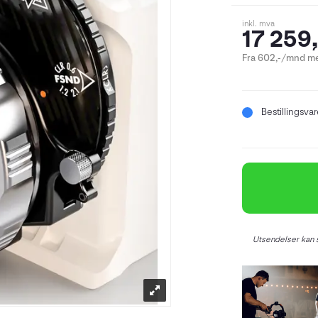
inkl. mva
17 259,
Fra 602,-/mnd me
Bestillingsva
Utsendelser kan s