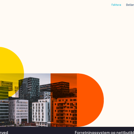
erved
Forretningssystem
og
nettbutik