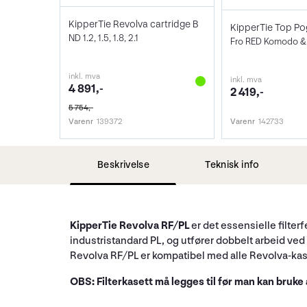
KipperTie Revolva cartridge B
KipperTie Top Pog
ND 1.2, 1.5, 1.8, 2.1
inkl. mva
inkl. mva
4 891,-
2 419,-
5 754,-
Varenr
139372
Varenr
142733
Beskrivelse
Teknisk info
KipperTie Revolva RF/PL
er det essensielle filte
industristandard PL, og utfører dobbelt arbeid ved 
Revolva RF/PL er kompatibel med alle Revolva-kas
OBS: Filterkasett må legges til før man kan bruke 