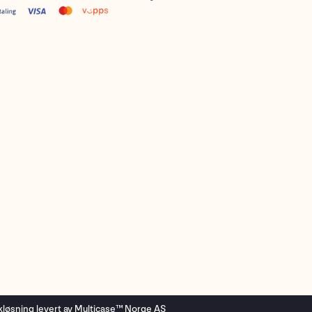
kløsning
levert av
Multicase™ Norge AS