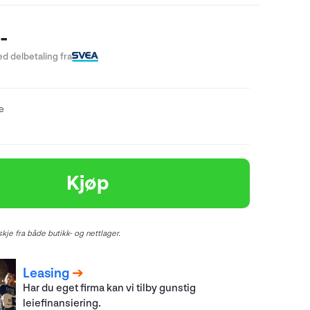
-
d delbetaling fra
re
Kjøp
kje fra både butikk- og nettlager.
Leasing
Har du eget firma kan vi tilby gunstig
leiefinansiering.