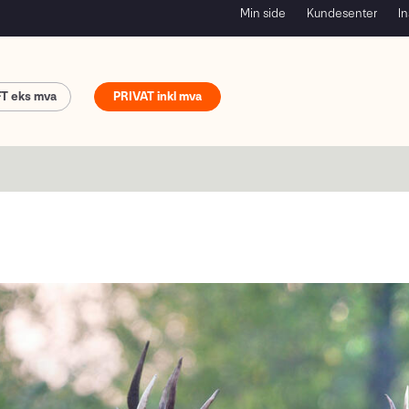
Min side
Kundesenter
In
FT
PRIVAT