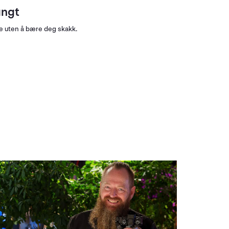
ungt
 uten å bære deg skakk.