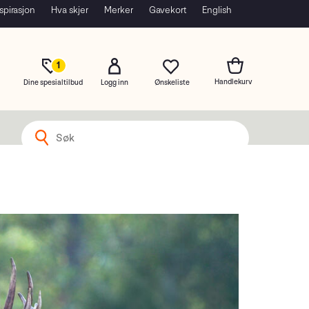
spirasjon
Hva skjer
Merker
Gavekort
English
1
Dine spesialtilbud
Logg inn