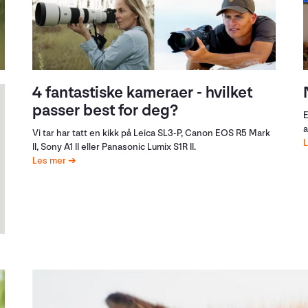
4 fantastiske kameraer - hvilket
passer best for deg?
E
a
Vi tar har tatt en kikk på Leica SL3-P, Canon EOS R5 Mark
II, Sony A1 II eller Panasonic Lumix S1R II.
Les mer