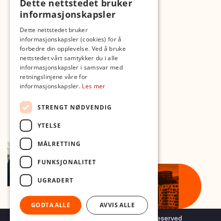
Dette nettstedet bruker
Fotopodden
informasjonskapsler
Med forbehold om skrive- og lagerfeil
Dette nettstedet bruker
informasjonskapsler (cookies) for å
forbedre din opplevelse. Ved å bruke
nettstedet vårt samtykker du i alle
informasjonskapsler i samsvar med
retningslinjene våre for
informasjonskapsler.
Les mer
STRENGT NØDVENDIG
YTELSE
MÅLRETTING
FUNKSJONALITET
UGRADERT
GODTA ALLE
AVVIS ALLE
Copyright © 2026 Foto.no - All rights reserved