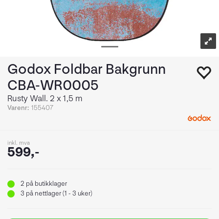
Godox Foldbar Bakgrunn
CBA-WR0005
Rusty Wall. 2 x 1,5 m
Varenr:
155407
inkl. mva
599,-
2
på butikklager
3
på nettlager (1 - 3 uker)