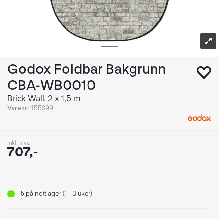
Godox Foldbar Bakgrunn
CBA-WB0010
Brick Wall. 2 x 1,5 m
Varenr:
155399
inkl. mva
707,-
5
på nettlager (1 - 3 uker)