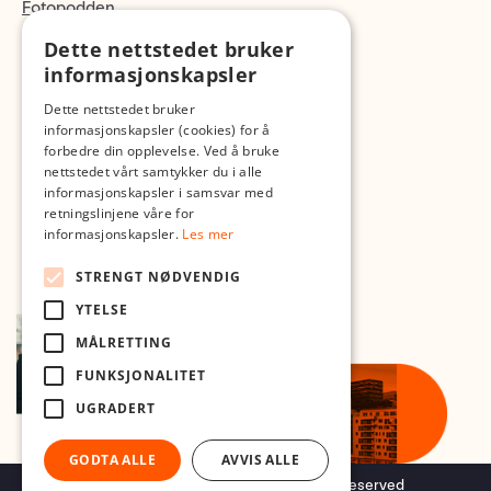
Fotopodden
Dette nettstedet bruker
Med forbehold om skrive- og lagerfeil
informasjonskapsler
Dette nettstedet bruker
informasjonskapsler (cookies) for å
forbedre din opplevelse. Ved å bruke
nettstedet vårt samtykker du i alle
informasjonskapsler i samsvar med
retningslinjene våre for
informasjonskapsler.
Les mer
STRENGT NØDVENDIG
YTELSE
MÅLRETTING
FUNKSJONALITET
UGRADERT
GODTA ALLE
AVVIS ALLE
Copyright © 2026 Foto.no - All rights reserved