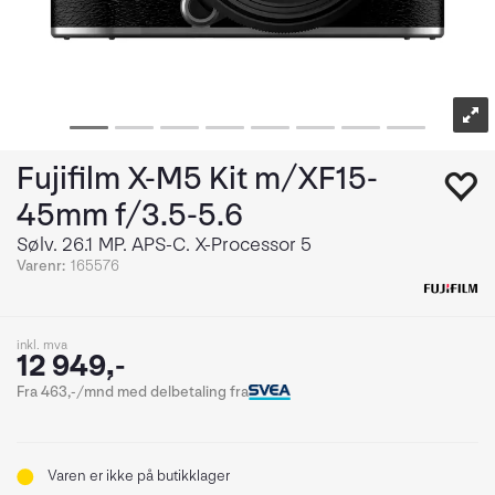
Fujifilm X-M5 Kit m/XF15-
45mm f/3.5-5.6
Sølv. 26.1 MP. APS-C. X-Processor 5
Varenr:
165576
inkl. mva
12 949,-
Fra 463,-/mnd med delbetaling fra
Varen er ikke på butikklager