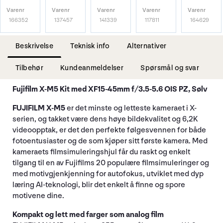
Varenr
Varenr
Varenr
Varenr
Varenr
166352
137457
141339
117811
164629
Beskrivelse
Teknisk info
Alternativer
Tilbehør
Kundeanmeldelser
Spørsmål og svar
Fujifilm X-M5 Kit med XF15-45mm f/3.5-5.6 OIS PZ, Sølv
FUJIFILM X-M5
er det minste og letteste kameraet i X-
serien, og takket være dens høye bildekvalitet og 6,2K
videoopptak, er det den perfekte følgesvennen for både
fotoentusiaster og de som kjøper sitt første kamera. Med
kameraets filmsimuleringshjul får du raskt og enkelt
tilgang til en av Fujifilms 20 populære filmsimuleringer og
med motivgjenkjenning for autofokus, utviklet med dyp
læring AI-teknologi, blir det enkelt å finne og spore
motivene dine.
Kompakt og lett med farger som analog film