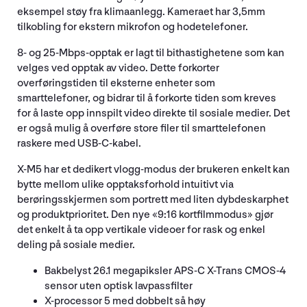
eksempel støy fra klimaanlegg. Kameraet har 3,5mm
tilkobling for ekstern mikrofon og hodetelefoner.
8- og 25-Mbps-opptak er lagt til bithastighetene som kan
velges ved opptak av video. Dette forkorter
overføringstiden til eksterne enheter som
smarttelefoner, og bidrar til å forkorte tiden som kreves
for å laste opp innspilt video direkte til sosiale medier. Det
er også mulig å overføre store filer til smarttelefonen
raskere med USB-C-kabel.
X-M5 har et dedikert vlogg-modus der brukeren enkelt kan
bytte mellom ulike opptaksforhold intuitivt via
berøringsskjermen som portrett med liten dybdeskarphet
og produktprioritet. Den nye «9:16 kortfilmmodus» gjør
det enkelt å ta opp vertikale videoer for rask og enkel
deling på sosiale medier.
Bakbelyst 26.1 megapiksler APS-C X-Trans CMOS-4
sensor uten optisk lavpassfilter
X-processor 5 med dobbelt så høy