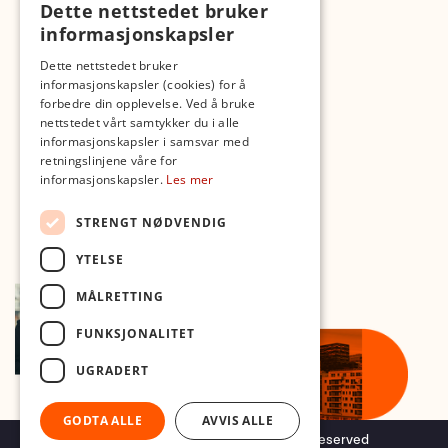
Fotopodden
Dette nettstedet bruker
informasjonskapsler
Med forbehold om skrive- og lagerfeil
Dette nettstedet bruker
informasjonskapsler (cookies) for å
forbedre din opplevelse. Ved å bruke
nettstedet vårt samtykker du i alle
informasjonskapsler i samsvar med
retningslinjene våre for
informasjonskapsler.
Les mer
STRENGT NØDVENDIG
YTELSE
MÅLRETTING
FUNKSJONALITET
UGRADERT
GODTA ALLE
AVVIS ALLE
Copyright © 2026 Foto.no - All rights reserved