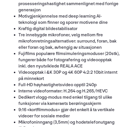
prosesseringshastighet sammenlignet med forrige
generasjon
Motivgjenkjennelse med deep learning AI-
teknologi som finner og sporer motivene dine
Kraftig digital bildestabilisator
Tre innebygde mikrofoner, velg mellom fire
mikrofonretningsalternativer: surround, foran, bak
eller foran og bak, avhengig av situasjonen
Fujifilms populære filmsimuleringsmoduser (20stk),
fungerer både for fotografering og videoopptak
inkl. den nyutviklede REALA ACE
Videoopptak i &K 30P og 4K 60P 4:2:2 10bit internt
på minnekort
Full-HD høyhastighetsvideo opptil 240p
Interne videoformater: H.264 og H.265/HEVC
Dedikert vlogg-modus med enkel tilgang til ulike
funksjoner via kameraets berøringsskjerm
9:16 «kortfilmmodus» gjør det enkelt å ta vertikale
videoer for sosiale medier
Mikrofoninngang (3,5mm) og hodetelefonutgang