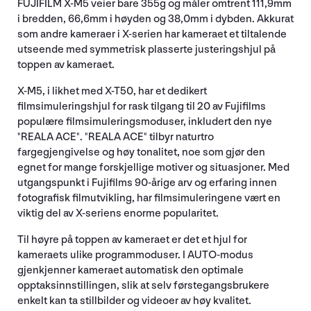
FUJIFILM X-M5 veier bare 355g og måler omtrent 111,9mm
i bredden, 66,6mm i høyden og 38,0mm i dybden. Akkurat
som andre kameraer i X-serien har kameraet et tiltalende
utseende med symmetrisk plasserte justeringshjul på
toppen av kameraet.
X-M5, i likhet med X-T50, har et dedikert
filmsimuleringshjul for rask tilgang til 20 av Fujifilms
populære filmsimuleringsmoduser, inkludert den nye
"REALA ACE". "REALA ACE" tilbyr naturtro
fargegjengivelse og høy tonalitet, noe som gjør den
egnet for mange forskjellige motiver og situasjoner. Med
utgangspunkt i Fujifilms 90-årige arv og erfaring innen
fotografisk filmutvikling, har filmsimuleringene vært en
viktig del av X-seriens enorme popularitet.
Til høyre på toppen av kameraet er det et hjul for
kameraets ulike programmoduser. I AUTO-modus
gjenkjenner kameraet automatisk den optimale
opptaksinnstillingen, slik at selv førstegangsbrukere
enkelt kan ta stillbilder og videoer av høy kvalitet.