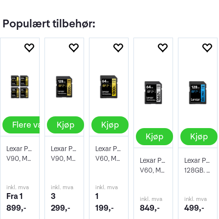
Populært tilbehør:
Flere valg
Kjøp
Kjøp
Kjøp
Kjøp
Lexar Pro 2000X SDXC UHS-II U3
Lexar Pro 2000X SDXC UHS-II U3 128GB
Lexar Pro 1800X SDXC UHS-II U3 64GB
V90, Max Read 300 - Write 260 MB/s
V90, Max Read 300 - Write 260 MB/s
V60, Max Read 280 - Write 210 MB/s
Lexar Pro 1667X SDXC UHS-II U3 64GB
Lexar Pro 800X SDXC UHS-I U3 (V30) 128GB
V60, Max Read 250 - Write 120 MB/s
128GB. R150/W45
inkl. mva
inkl. mva
inkl. mva
Fra 1
3
1
inkl. mva
inkl. mva
899,-
299,-
199,-
849,-
499,-