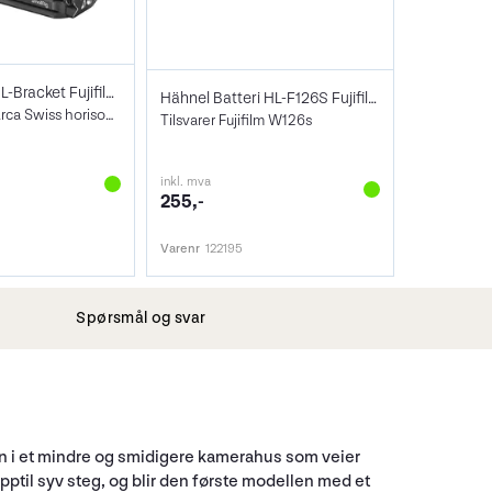
SmallRig 3231 L-Bracket Fujifilm X-E4
Hähnel Batteri HL-F126S Fujifilm (W126)
Vinkelskinne Arca Swiss horisontalt
Tilsvarer Fujifilm W126s
inkl. mva
255,-
Varenr
122195
Spørsmål og svar
n i et mindre og smidigere kamerahus som veier
pptil syv steg, og blir den første modellen med et