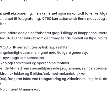
nuell eksponering, men kameraet også en kontroll for enkel tilgan
 kameraet til fotografering. X-T50 kan automatisk finne motivet og
itet.
t rundere design og forbedret grep, i tillegg er knappenes layout
ideo. X-T50 har akkurat som den foregående modell en flip-up blits
OS 5 HR sensor uten optisk lavpassfilter
ningshastighet sammenlignet med tidligere generasjon
ptil syv stegs kompensasjon
knologi som finner og sporer dine motiver
gende AF med fem spesialtilpassede programmer, samt en person
ktronisk lukker og 8 bilder/sek med mekanisk lukker
st), fungerer både ved fotografering og videoinnspilling, inkl.
k
-bit internt til minnekort
C