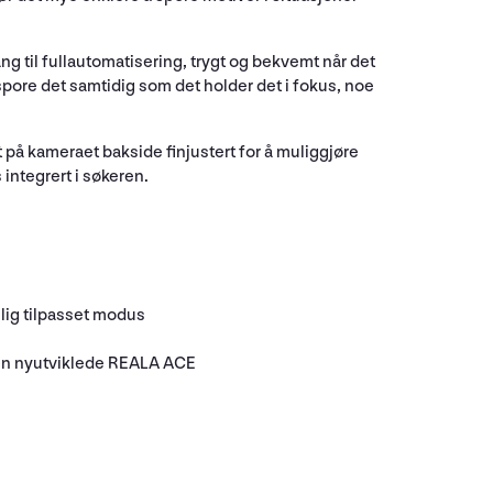
g til fullautomatisering, trygt og bekvemt når det
 spore det samtidig som det holder det i fokus, noe
 på kameraet bakside finjustert for å muliggjøre
 integrert i søkeren.
lig tilpasset modus
 den nyutviklede REALA ACE