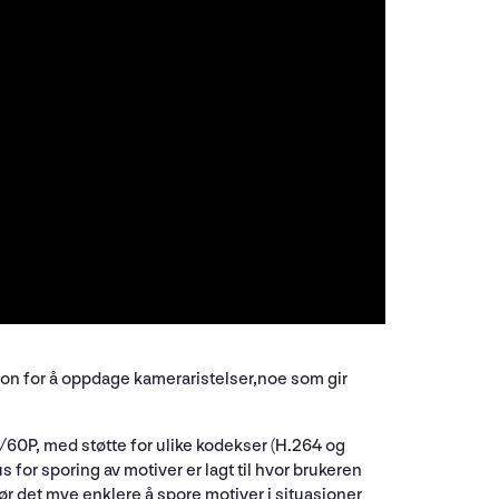
jon for å oppdage kameraristelser,noe som gir
60P, med støtte for ulike kodekser (H.264 og
or sporing av motiver er lagt til hvor brukeren
r det mye enklere å spore motiver i situasjoner