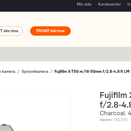
Min side
Kundesenter
In
FT
PRIVAT
le kamera
Systemkamera
Fujifilm X-T50 m/16-50mm f/2.8-4.8 R LM
Fujifil
f/2.8-4.
Charcoal. 
Varenr:
162230