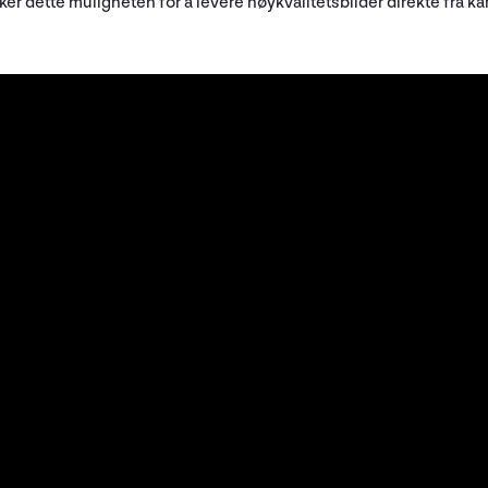
r dette muligheten for å levere høykvalitetsbilder direkte fra k