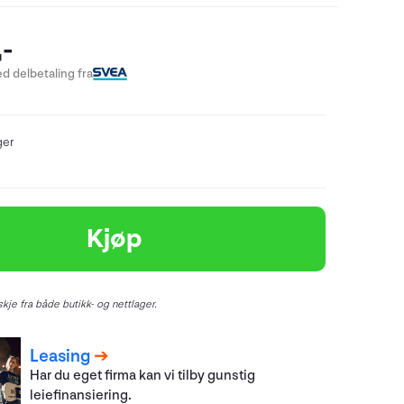
-
d delbetaling fra
ger
Kjøp
kje fra både butikk- og nettlager.
Leasing
Har du eget firma kan vi tilby gunstig
leiefinansiering.