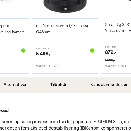
ng Kit
Fujifilm XF 50mm f/2.0 R WR Sort
ktiv og kamera
Ø46mm
inkl. mva
inkl. mva
879,-
5 498,-
1 099,-
Varenr
106237
Varenr
137610
Alternativer
Tilbehør
Kundeanmeldelser
rcoal
nsoren og raske prosessoren fra det populære FUJIFILM X-T5, me
mer det en fem-akslet bildestabilisering (IBIS) som kompenserer o