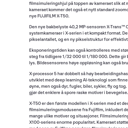
filmsimuleringshjul på toppen av kameraet slik at 
kameraet kommer det også et nytt standard zoomob
nye FUJIFILM X-T50.
Den nye bakbelyste 40,2 MP-sensoren X-Trans™ CM
systemkameraer i X-serien i et kompakt format. Den
pikselantallet, og en ny pikselstruktur for effekti
Eksponeringstiden kan også kontrolleres med stør
steg fra tidligere 1/32 000 til 1/180 000. Dette g
lys. Bildesensorens høye oppløsning kan også bruk
X-processor 5 har dobbelt så høy bearbeidingsha
utviklet med deep learning AI-teknologi som finn
øyne, men også dyr, fugler, biler, sykler, fly og t
gjør det enklere å spore raske motiver i bevegelse
X-T50 er den første modellen i X-serien med et de
filmsimuleringsmodusene fra Fujifilm, inkludert de
mange ulike motiver og situasjoner. Filmsimuleringe
X100-seriens enorme popularitet. Kameraet støtter 