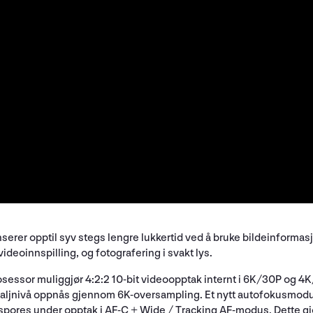
rer opptil syv stegs lengre lukkertid ved å bruke bildeinformas
eoinnspilling, og fotografering i svakt lys.
essor muliggjør 4:2:2 10-bit videoopptak internt i 6K/30P og 4K/
aljnivå oppnås gjennom 6K-oversampling. Et nytt autofokusmodus f
 spores under opptak i AF-C + Wide / Tracking AF-modus. Dette gjø