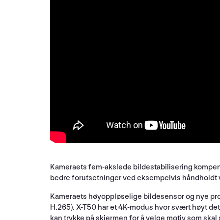
Kameraets fem-akslede bildestabilisering kompense
bedre forutsetninger ved eksempelvis håndholdt vid
Kameraets høyoppløselige bildesensor og nye pros
H.265). X-T50 har et 4K-modus hvor svært høyt det
kan trykke på skjermen for å velge motiv som skal