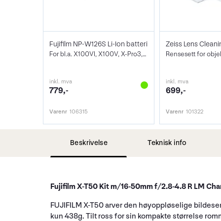
Fujifilm NP-W126S Li-Ion batteri
Zeiss Lens Cleani
For bl.a. X100VI, X100V, X-Pro3, X-Half
Rensesett for obje
inkl. mva
inkl. mva
779,-
699,-
Varenr
106315
Varenr
101322
Beskrivelse
Teknisk info
Fujifilm X-T50 Kit m/16-50mm f/2.8-4.8 R LM Cha
FUJIFILM X-T50
arver den høyoppløselige bildese
kun 438g. Tilt ross for sin kompakte størrelse rom