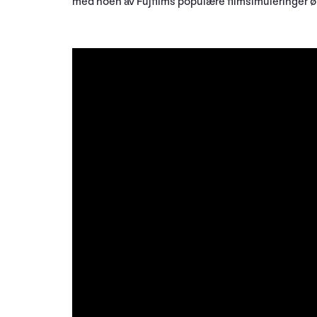
med noen av Fujfilms populære filmsimuleringer øke