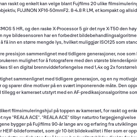
man raskt og enkelt kan velge blant Fujfilms 20 ulike filmsimuleri
jektiv, FUJINON XF16-50mmF2. 8-4.8 R LM, et kompakt og allsidi
OS 5 HR, og den raske X-Processor 5 gir det nye X-T50 den høye
 nye bildesensoren har en forbedret bildebehandlingsalgoritme som
vt å få inn en større mengde lys, hvilket muliggjør ISO125 som sta
re presisjon sammenlignet med tidligere generasjoner, noe som h
ir brukeren mulighet for å fotografere med den største blenderåpn
es til en digital brennviddeforlengelse med 1,4x og 2x forstørrel
stighet sammenlignet med tidligere generasjon, og en ny motivg
er og sparer dine motiver på en svært imponerende måte. Den oppd
og. I tillegg er kameraet utstyrt med en AF-predikasjonsalgoritme s
.
dikert filmsimuleringshjul på toppen av kameraet, for raskt og en
t nye "REALA ACE". "REALA ACE" tilbyr naturtro fargegjengivelse 
ne bygger på Fujifilms 90-år lange arv og erfaring fra utviklingen 
HEIF-bildeformatet, som gir 10-bit bildekvalitet i filer som er op