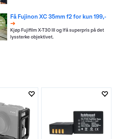
Få Fujinon XC 35mm f2 for kun 199,-
Kjøp Fujifilm X-T30 III og lfå superpris på det
lyssterke objektivet.