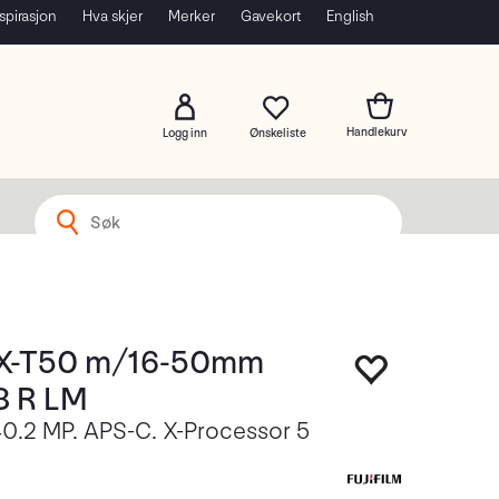
spirasjon
Hva skjer
Merker
Gavekort
English
Logg inn
m X-T50 m/16-50mm
8 R LM
40.2 MP. APS-C. X-Processor 5