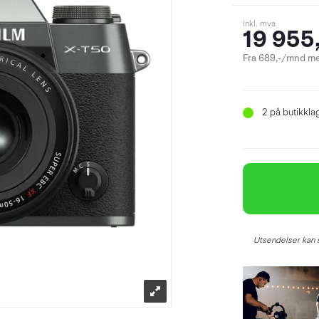
inkl. mva
19 955,
Fra 689,-/mnd me
2
på butikkla
Utsendelser kan s