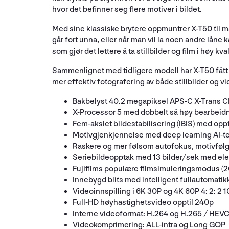
hvor det befinner seg flere motiver i bildet.
Med sine klassiske brytere oppmuntrer X-T50 til ma
går fort unna, eller når man vil la noen andre låne
som gjør det lettere å ta stillbilder og film i høy kval
Sammenlignet med tidligere modell har X-T50 fått e
mer effektiv fotografering av både stillbilder og v
Bakbelyst 40.2 megapiksel APS-C X-Trans CM
X-Processor 5 med dobbelt så høy bearbeid
Fem-akslet bildestabilisering (IBIS) med op
Motivgjenkjennelse med deep learning AI-te
Raskere og mer følsom autofokus, motivføl
Seriebildeopptak med 13 bilder/sek med ele
Fujifilms populære filmsimuleringsmodus (20
Innebygd blits med intelligent fullautomatik
Videoinnspilling i 6K 30P og 4K 60P 4: 2: 2 10
Full-HD høyhastighetsvideo opptil 240p
Interne videoformat: H.264 og H.265 / HEV
Videokomprimering: ALL-intra og Long GOP