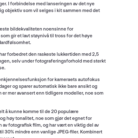
nger. I forbindelse med lanseringen av det nye
g objektiv som vil selges i kit sammen med det
ste bildekvaliteten noensinne for
 gir et lavt støynivå til tross for det høye
ndardfølsomhet.
ar forbedret den raskeste lukkertiden med 2,5
ingen, selv under fotograferingsforhold med sterkt
se.
jenkjennelsesfunksjon for kameraets autofokus
ager og sparer automatisk ikke bare ansikt og
om er mer avansert enn tidligere modeller, noe som
kelt å kunne komme til de 20 populære
og høy tonalitet, noe som gjør det egnet for
av fotografisk film, og har vært en viktig del av
ptil 30% mindre enn vanlige JPEG-filer. Kombinert