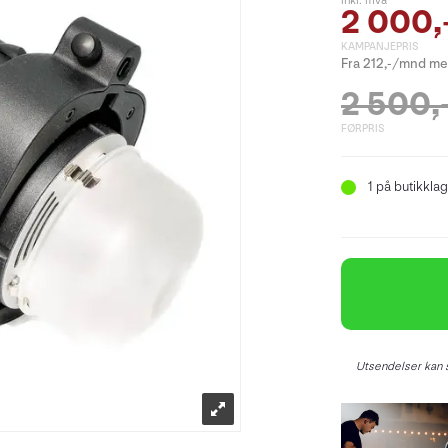
inkl. mva
2 000,
KAMPANJEPRIS
Fra 212,-/mnd med
2 500,
FØRPRIS
1
på butikklag
Utsendelser kan s