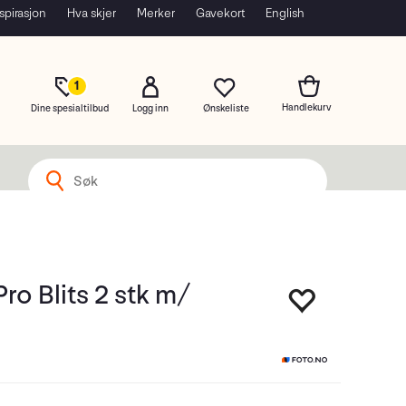
spirasjon
Hva skjer
Merker
Gavekort
English
1
Dine spesialtilbud
Logg inn
Pro Blits 2 stk m/