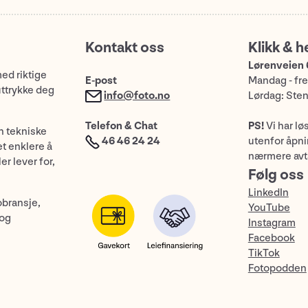
Kontakt oss
Klikk & h
Lørenveien 
med riktige
E-post
Mandag - fre
uttrykke deg
info@foto.no
Lørdag: Ste
Telefon & Chat
PS!
Vi har lø
n tekniske
46 46 24 24
utenfor åpnin
et enklere å
nærmere avt
er lever for,
Følg oss
LinkedIn
obransje,
YouTube
 og
Instagram
Facebook
TikTok
Fotopodden