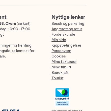
ent
Nyttige lenker
68, Økern
(
se kart
)
Besøk og parkering
dag: 10:00 - 17:00
Angrerett og retur
ngt
Fordelskunde
Min side
sninger for henting
Kjøpsbetingelser
gstid, ta kontakt for
Personvern
ale.
Cookies
Mine fakturaer
Mine tilbud
Bærekraft
Tourist
Med forbehold om skrive- og