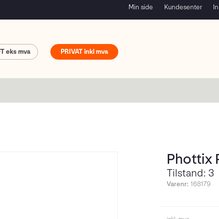
Min side
Kundesenter
In
FT
PRIVAT
Phottix 
Tilstand: 3
Varenr:
168179