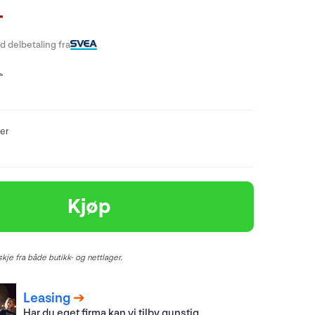
-
 delbetaling fra
-
er
Kjøp
kje fra både butikk- og nettlager.
Leasing
Har du eget firma kan vi tilby gunstig