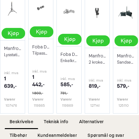
Kjøp
Kjøp
Kjøp
Kjøp
Kjøp
Foba DAPOR 2 cones + cylinder for 3.55
Manfrotto 1004BAC Master Stand
Tilpassningsringer for DAPOI med ring.
Foba DORPE Vegg/Tak -brakett for 1 rull
Lysstativ 124cm - 366cm maks vekt 9kg
Manfrotto 081 Background Baby Hooks
Manfrotto G100-2 6kg Sand Bag
Enkelkrok-sett for bakgrunn tak/vegg
2 kroker for 046 Expan/DAPAO for stativ
Sandsekk for Lampestativer. Salformet
inkl. mva
inkl. mva
1
1
inkl. mva
inkl. mva
inkl. mva
442,-
585,-
639,-
819,-
579,-
1 803,-
731,-
Varenr
Varenr
Varenr
Varenr
Varenr
107476
119865
119869
127141
125110
Beskrivelse
Teknisk info
Alternativer
Tilbehør
Kundeanmeldelser
Spørsmål og svar