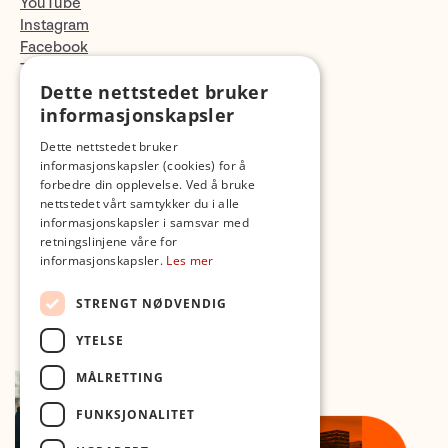
YouTube
Instagram
Facebook
TikTok
Dette nettstedet bruker
Fotopodden
informasjonskapsler
Med forbehold om skrive- og lagerfeil
Dette nettstedet bruker
informasjonskapsler (cookies) for å
forbedre din opplevelse. Ved å bruke
nettstedet vårt samtykker du i alle
informasjonskapsler i samsvar med
retningslinjene våre for
informasjonskapsler.
Les mer
STRENGT NØDVENDIG
YTELSE
MÅLRETTING
FUNKSJONALITET