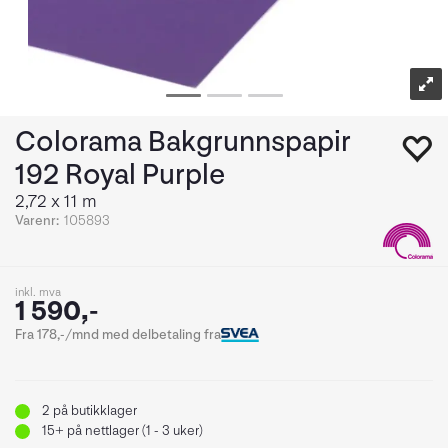
Colorama Bakgrunnspapir
192 Royal Purple
2,72 x 11 m
Varenr:
105893
inkl. mva
1 590,-
Fra 178,-/mnd med delbetaling fra
2
på butikklager
15+
på nettlager (1 - 3 uker)