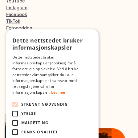
YouTube
Instagram
Facebook
TikTok
Fotopodden
Dette nettstedet bruker
Med forbehold om skrive- og lagerfeil
informasjonskapsler
Dette nettstedet bruker
informasjonskapsler (cookies) for å
forbedre din opplevelse. Ved å bruke
nettstedet vårt samtykker du i alle
informasjonskapsler i samsvar med
retningslinjene våre for
informasjonskapsler.
Les mer
STRENGT NØDVENDIG
YTELSE
MÅLRETTING
FUNKSJONALITET