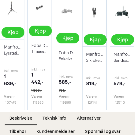
Kjøp
Kjøp
Kjøp
Kjøp
Kjøp
Foba DAPOR 2 cones + cylinder for 3.55
Manfrotto 1004BAC Master Stand
Tilpassningsringer for DAPOI med ring.
Foba DORPE Vegg/Tak -brakett for 1 rull
Lysstativ 124cm - 366cm maks vekt 9kg
Manfrotto 081 Background Baby Hooks
Manfrotto G100-2 6kg Sand Bag
Enkelkrok-sett for bakgrunn tak/vegg
2 kroker for 046 Expan/DAPAO for stativ
Sandsekk for Lampestativer. Salformet
inkl. mva
inkl. mva
1
1
inkl. mva
inkl. mva
inkl. mva
442,-
585,-
639,-
819,-
579,-
1 803,-
731,-
Varenr
Varenr
Varenr
Varenr
Varenr
107476
119865
119869
127141
125110
Beskrivelse
Teknisk info
Alternativer
Tilbehør
Kundeanmeldelser
Spørsmål og svar