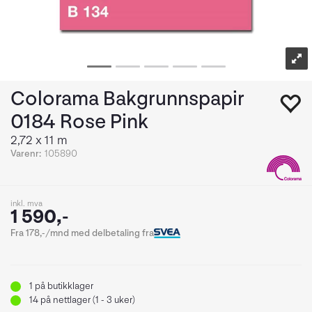
Colorama Bakgrunnspapir
0184 Rose Pink
2,72 x 11 m
Varenr:
105890
inkl. mva
1 590,-
Fra 178,-/mnd med delbetaling fra
1
på butikklager
14
på nettlager (1 - 3 uker)