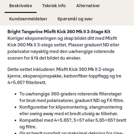
Beskrivelse
Teknisk info
Alternativer
Kundeanmeldelser
Spørsmål og svar
Bright Tangerine Misfit Kick 360 Mk II 3-Stage Kit
Korriger eksponeringen og skap bildet ditt med Misfit
Kick 360 Mk II 3-stegs settet. Plasser graduert ND eller
polarisator nøyaktig med den uavhengige roterende
scenen for å få det bildet du ønsker.
Dette settet inkluderer: Misfit Kick 360 Mk II 2-stegs
kjerne, ekspansjonspakke, karbonfiber toppflagg og tre
4×5.65? filterbrett.
To uavhengige 360-graders roterende filterstager
for bruk med polarisatorer, graduert ND og FX-filtre.
Konfigurerbar for klipsmontering, stangmontering
eller swing away med et bredt utvalg av tilbehør.
Kompatibel med 4×5.65?, 5×5? eller 5.65×65? brett
og filtre.
Gir et bredt synsfelt og maksimal dekning for cine-