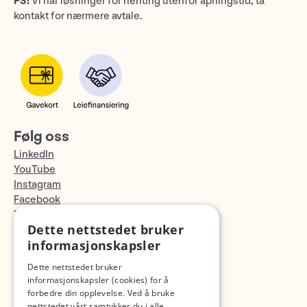
PS!
Vi har løsninger for henting utenfor åpningstid, ta
kontakt for nærmere avtale.
Følg oss
LinkedIn
YouTube
Instagram
Facebook
TikTok
Dette nettstedet bruker
Fotopodden
informasjonskapsler
Med forbehold om skrive- og lagerfeil
Dette nettstedet bruker
informasjonskapsler (cookies) for å
forbedre din opplevelse. Ved å bruke
nettstedet vårt samtykker du i alle