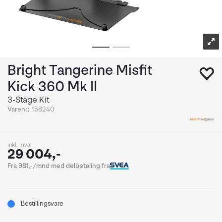
Bright Tangerine Misfit
Kick 360 Mk II
3-Stage Kit
Varenr:
158240
inkl. mva
29 004,-
Fra 981,-/mnd med delbetaling fra
Bestillingsvare