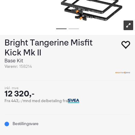
Bright Tangerine Misfit
Kick Mk II
Base Kit
Varenr:
158214
inkl. mva
12 320,-
Fra 443,-/mnd med delbetaling fra
Bestillingsvare