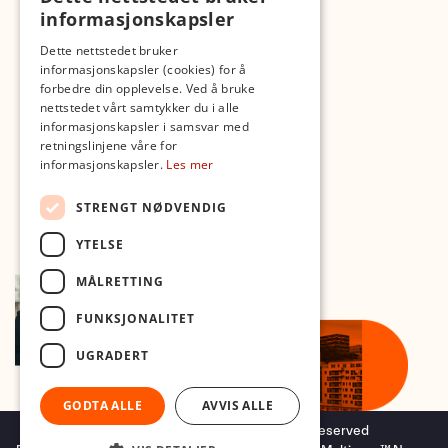
informasjonskapsler
Med forbehold om skrive- og lagerfeil
Dette nettstedet bruker
informasjonskapsler (cookies) for å
forbedre din opplevelse. Ved å bruke
nettstedet vårt samtykker du i alle
informasjonskapsler i samsvar med
retningslinjene våre for
informasjonskapsler.
Les mer
STRENGT NØDVENDIG
YTELSE
MÅLRETTING
FUNKSJONALITET
UGRADERT
GODTA ALLE
AVVIS ALLE
Copyright © 2026 Foto.no - All rights reserved