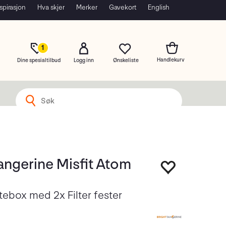
spirasjon
Hva skjer
Merker
Gavekort
English
1
Dine spesialtilbud
Logg inn
angerine Misfit Atom
ebox med 2x Filter fester