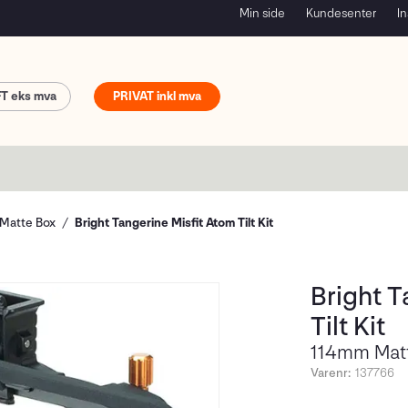
Min side
Kundesenter
In
FT
PRIVAT
Matte Box
Bright Tangerine Misfit Atom Tilt Kit
Bright T
Tilt Kit
114mm Matt
Varenr:
137766