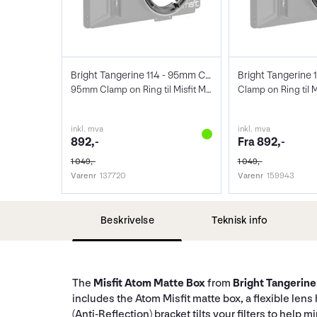
Bright Tangerine 114 - 95mm Clamp
Bright Tangerine 
95mm Clamp on Ring til Misfit Mattebox
Clamp on Ring til 
inkl. mva
inkl. mva
892,-
Fra 892,-
1 049,-
1 049,-
Varenr
137720
Varenr
159943
Beskrivelse
Teknisk info
The
Misfit Atom Matte Box
from
Bright Tangerine
includes the Atom Misfit matte box, a flexible lens h
(Anti-Reflection) bracket tilts your filters to hel