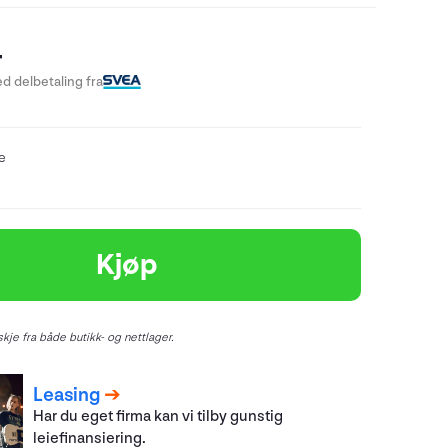
-
d delbetaling fra
re
Kjøp
kje fra både butikk- og nettlager.
Leasing
Har du eget firma kan vi tilby gunstig
leiefinansiering.