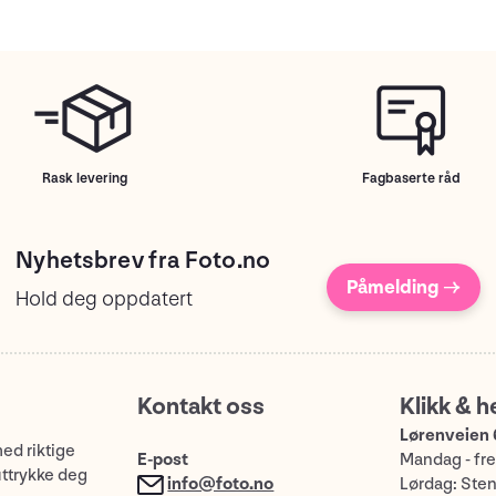
Rask levering
Fagbaserte råd
Nyhetsbrev fra Foto.no
Påmelding →
Hold deg oppdatert
Kontakt oss
Klikk & h
Lørenveien 
med riktige
E-post
Mandag - fre
uttrykke deg
info@foto.no
Lørdag: Ste