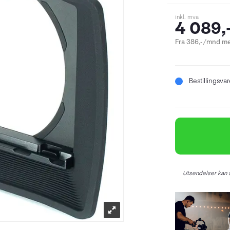
inkl. mva
4 089,
Fra 386,-/mnd me
Bestillingsva
Utsendelser kan s