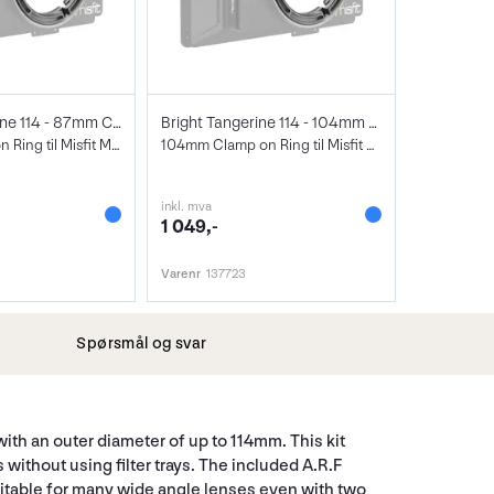
Bright Tangerine 114 - 87mm Clamp
Bright Tangerine 114 - 104mm Clamp
87mm Clamp on Ring til Misfit Mattebox
104mm Clamp on Ring til Misfit Mattebox
inkl. mva
1 049,-
Varenr
137723
Spørsmål og svar
with an outer diameter of up to 114mm. This kit
s without using filter trays. The included A.R.F
 suitable for many wide angle lenses even with two