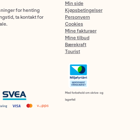
Min side
sninger for henting
Kjøpsbetingelser
gstid, ta kontakt for
Personvern
ale.
Cookies
Mine fakturaer
Mine tilbud
Bærekraft
Tourist
Med forbehold om skrive- og
lagerfeil