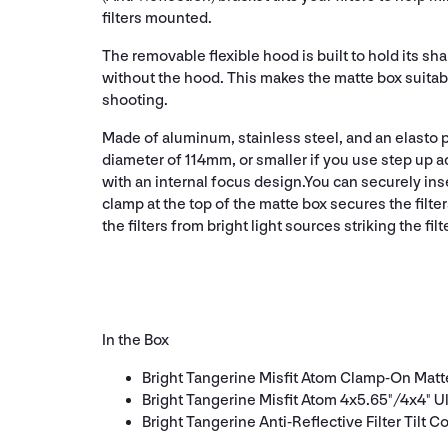
filters mounted.
The removable flexible hood is built to hold its 
without the hood. This makes the matte box suitab
shooting.
Made of aluminum, stainless steel, and an elasto p
diameter of 114mm, or smaller if you use step up a
with an internal focus design.You can securely inser
clamp at the top of the matte box secures the filter
the filters from bright light sources striking the filt
In the Box
Bright Tangerine Misfit Atom Clamp-On Matte 
Bright Tangerine Misfit Atom 4x5.65"/4x4" U
Bright Tangerine Anti-Reflective Filter Tilt C