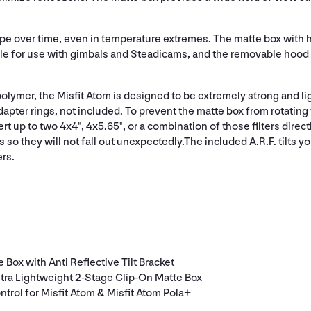
shape over time, even in temperature extremes. The matte box with
le for use with gimbals and Steadicams, and the removable hood m
olymer, the Misfit Atom is designed to be extremely strong and li
dapter rings, not included. To prevent the matte box from rotating
t up to two 4x4", 4x5.65", or a combination of those filters directl
s so they will not fall out unexpectedly.The included A.R.F. tilts yo
ers.
Box with Anti Reflective Tilt Bracket
ltra Lightweight 2-Stage Clip-On Matte Box
ontrol for Misfit Atom & Misfit Atom Pola+