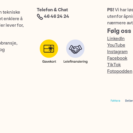
Telefon & Chat
PS!
Vi har lø
n tekniske
46 46 24 24
utenfor åpnin
et enklere å
nærmere avt
er lever for,
Følg oss
LinkedIn
obransje,
YouTube
 og
Instagram
Facebook
TikTok
Fotopodden