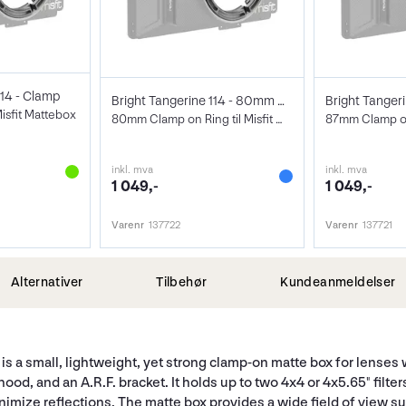
114 - Clamp
Bright Tangerine 114 - 80mm Clamp
Misfit Mattebox
80mm Clamp on Ring til Misfit Mattebox
inkl. mva
inkl. mva
1 049,-
1 049,-
Varenr
137722
Varenr
137721
Alternativer
Tilbehør
Kundeanmeldelser
is a small, lightweight, yet strong clamp-on matte box for lenses 
ood, and an A.R.F. bracket. It holds up to two 4x4 or 4x5.65" filter
p minimize reflections. The matte box provides a wide field of view