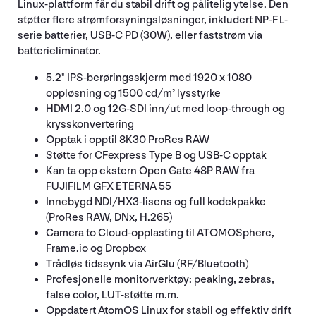
Linux-plattform får du stabil drift og pålitelig ytelse. Den
støtter flere strømforsyningsløsninger, inkludert NP-F L-
serie batterier, USB-C PD (30W), eller faststrøm via
batterieliminator.
5.2" IPS-berøringsskjerm med 1920 x 1080
oppløsning og 1500 cd/m² lysstyrke
HDMI 2.0 og 12G-SDI inn/ut med loop-through og
krysskonvertering
Opptak i opptil 8K30 ProRes RAW
Støtte for CFexpress Type B og USB-C opptak
Kan ta opp ekstern Open Gate 48P RAW fra
FUJIFILM GFX ETERNA 55
Innebygd NDI/HX3-lisens og full kodekpakke
(ProRes RAW, DNx, H.265)
Camera to Cloud-opplasting til ATOMOSphere,
Frame.io og Dropbox
Trådløs tidssynk via AirGlu (RF/Bluetooth)
Profesjonelle monitorverktøy: peaking, zebras,
false color, LUT-støtte m.m.
Oppdatert AtomOS Linux for stabil og effektiv drift