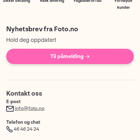
Sikker betaling
Rask levering
Fagbaserte råd
Fornøyde
kunder
Nyhetsbrev fra Foto.no
Hold deg oppdatert
Til påmelding →
Kontakt oss
E-post
info@foto.no
Telefon og chat
46 46 24 24