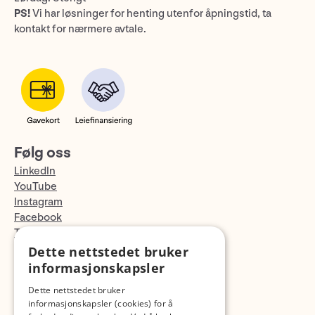
PS!
Vi har løsninger for henting utenfor åpningstid, ta
kontakt for nærmere avtale.
Følg oss
LinkedIn
YouTube
Instagram
Facebook
TikTok
Fotopodden
Dette nettstedet bruker
informasjonskapsler
Med forbehold om skrive- og lagerfeil
Dette nettstedet bruker
informasjonskapsler (cookies) for å