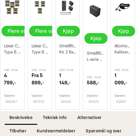
Flere valg
Flere valg
Kjøp
Kjøp
Kjøp
Lexar CFexpress B Pro Gold
Lexar CFexpress B 4.0 Pro Gold
SmallRig 3823 NP-F970 Battery & Charger
Atomos USB-A til Seriel LANC Kabel
Type B. R1750/W1000
Type B. R3600/W3300
Kit. 2 Batterier + Ladeadapter og Kabel
Kalibrering kabel til Atomos Monitor
SmallRig 4073 Camera Battery NP-F970
L-serie batteri 7800mAH
inkl. mva
inkl. mva
inkl. mva
inkl. mva
4
Fra 5
1
1
inkl. mva
799,-
899,-
149,-
588,-
099,-
Varenr
Varenr
Varenr
Varenr
Varenr
166357
167372
161106
161105
112967
Beskrivelse
Teknisk info
Alternativer
Tilbehør
Kundeanmeldelser
Spørsmål og svar