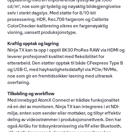
oppløsning med en imponerende lysstyrke på 1500
cd/m², noe som gir tydelig og nøyaktig bildegjengivelse
selv i sterkt dagslys. Med støtte for 8/10-bit
prosessering, HDR, Rec.709 fargerom og Calibrite
ColorChecker-kalibrering sikres en fargenøyaktig
visning, uansett produksjonstype.
Kraftig opptak og lagring
Ninja TX kan ta opp i opptil 8K30 ProRes RAW via HDMI og
leverer profesjonell kvalitet med fleksibilitet for
etterarbeid. Den støtter opptak til både CFexpress Type B
og USB-C, med høyhastighetsdataflyt via PCIe/NVMe,
noe som gir en fremtidssikker løsning med ultrarask
overføring.
Tilkobling og workflow
Med innebygd AtomX Connect er trådløs funksjonalitet
nå en del av monitoren. Ninja TX kan integreres i et NDI-
miljø, enten som sender eller mottaker, og tilbyr effektiv
deling av videostrømmer i produksjonsnettverk. Den har
også AirGlu for tidssynkronisering via RF eller Bluetooth,