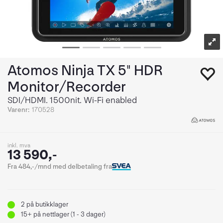
Atomos Ninja TX 5" HDR
Monitor/Recorder
SDI/HDMI. 1500nit. Wi-Fi enabled
Varenr:
170528
inkl. mva
13 590,-
Fra 484,-/mnd med delbetaling fra
2
på butikklager
15+
på nettlager (1 - 3 dager)