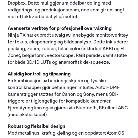
Dropbox. Dette muliggjør umiddelbar deling med
redigerings- og produksjonsteam, noe som gir en langt
mer effektiv arbeidsflyt på settet.
Avanserte verktøy for profesjonell overvåkning
Ninja TX har et bredt utvalg av innebygde monitorverktøy
for fokus, eksponering og bildeanalyse. Dette inkluderer
peaking, zoom, zebras, false color (inkludert ARRI og EL
Zone), bølgeform, vectorscope, RGB parade, samt støtte
for både 3D/1D LUTs og anamorfisk de-squeeze.
Allsidig kontroll og tilpasning
En kombinasjon av berøringsskjerm og fysiske
kontrollknapper gjør betjeningen intuitiv. Auto HDMI-
kameratrigger støttes for Canon og Sony, mens SDI-
triggere er tilgjengelige for kompatible kameraer.
Fjernstyring kan også gjøres via Bluetooth, RF eller LANC
(med ekstra kabel).
Robust og fleksibel design
Med metallhus, kraftig kjøling og en oppdatert AtomOS