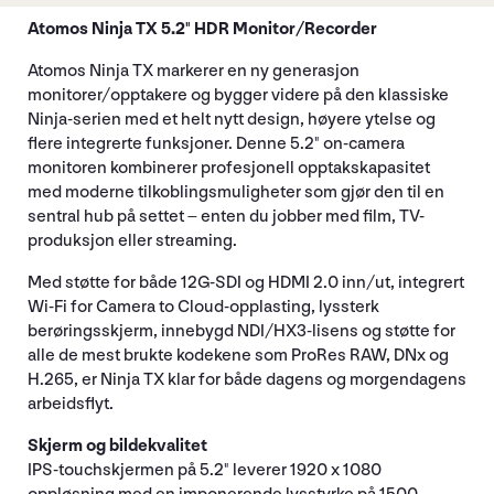
Atomos Ninja TX 5.2" HDR Monitor/Recorder
Atomos Ninja TX markerer en ny generasjon
monitorer/opptakere og bygger videre på den klassiske
Ninja-serien med et helt nytt design, høyere ytelse og
flere integrerte funksjoner. Denne 5.2" on-camera
monitoren kombinerer profesjonell opptakskapasitet
med moderne tilkoblingsmuligheter som gjør den til en
sentral hub på settet – enten du jobber med film, TV-
produksjon eller streaming.
Med støtte for både 12G-SDI og HDMI 2.0 inn/ut, integrert
Wi-Fi for Camera to Cloud-opplasting, lyssterk
berøringsskjerm, innebygd NDI/HX3-lisens og støtte for
alle de mest brukte kodekene som ProRes RAW, DNx og
H.265, er Ninja TX klar for både dagens og morgendagens
arbeidsflyt.
Skjerm og bildekvalitet
IPS-touchskjermen på 5.2" leverer 1920 x 1080