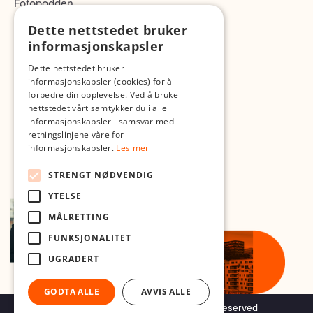
Fotopodden
Dette nettstedet bruker
Med forbehold om skrive- og lagerfeil
informasjonskapsler
Dette nettstedet bruker
informasjonskapsler (cookies) for å
forbedre din opplevelse. Ved å bruke
nettstedet vårt samtykker du i alle
informasjonskapsler i samsvar med
retningslinjene våre for
informasjonskapsler.
Les mer
STRENGT NØDVENDIG
YTELSE
MÅLRETTING
FUNKSJONALITET
UGRADERT
GODTA ALLE
AVVIS ALLE
Copyright © 2026 Foto.no - All rights reserved