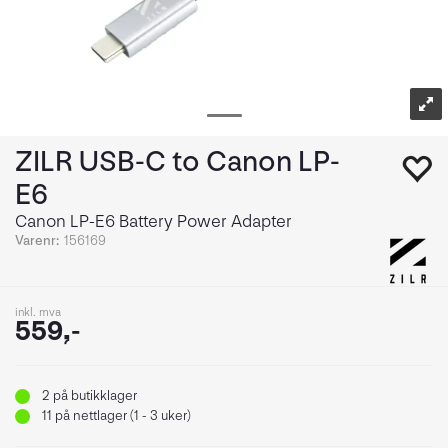
ZILR USB-C to Canon LP-
E6
Canon LP-E6 Battery Power Adapter
Varenr:
156169
inkl. mva
559,-
2
på butikklager
11
på nettlager (1 - 3 uker)