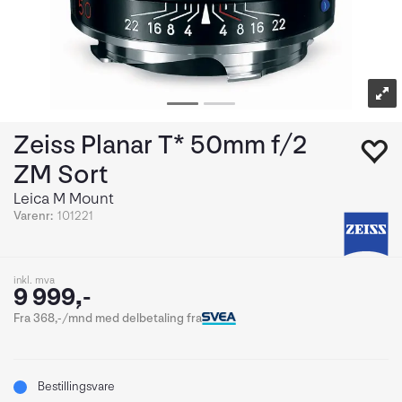
Zeiss Planar T* 50mm f/2
ZM Sort
Leica M Mount
Varenr:
101221
inkl. mva
9 999,-
Fra 368,-/mnd med delbetaling fra
Bestillingsvare