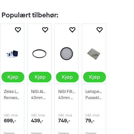
Populært tilbehør:
Kjøp
Kjøp
Kjøp
Kjøp
Zeiss Lens Cleaning Kit
NiSi AIR Protector Filter 43mm
NiSi Filter Circ Polarizer True Color 43
Lenspen Photo Microklear Cloth
Rensesett for objektiv og kamera
43mm Beskyttelsesfilter
43mm Pro Nano Pola Filter
Pusseklut i microfiber
inkl. mva
inkl. mva
inkl. mva
inkl. mva
699,-
439,-
749,-
79,-
Varenr
Varenr
Varenr
Varenr