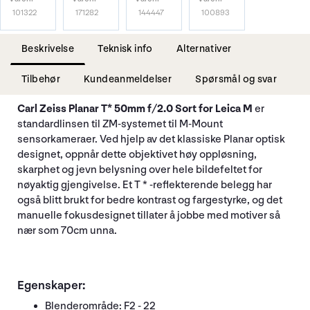
101322
171282
144447
100893
Beskrivelse
Teknisk info
Alternativer
Tilbehør
Kundeanmeldelser
Spørsmål og svar
Carl Zeiss Planar T* 50mm f/2.0 Sort for Leica M
er
standardlinsen til ZM-systemet til M-Mount
sensorkameraer. Ved hjelp av det klassiske Planar optisk
designet, oppnår dette objektivet høy oppløsning,
skarphet og jevn belysning over hele bildefeltet for
nøyaktig gjengivelse. Et T * -reflekterende belegg har
også blitt brukt for bedre kontrast og fargestyrke, og det
manuelle fokusdesignet tillater å jobbe med motiver så
nær som 70cm unna.
Egenskaper:
Blenderområde: F2 - 22