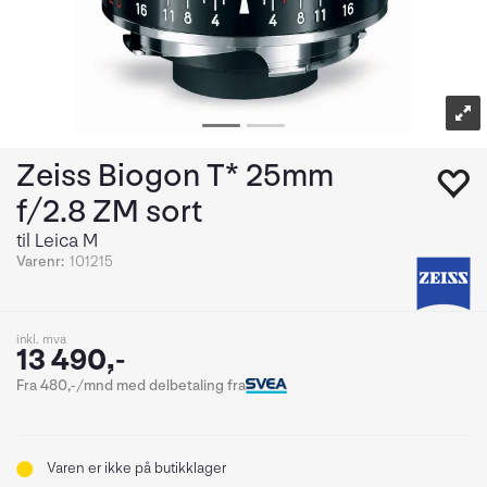
Zeiss Biogon T* 25mm
f/2.8 ZM sort
til Leica M
Varenr:
101215
inkl. mva
13 490,-
Fra 480,-/mnd med delbetaling fra
Varen er ikke på butikklager