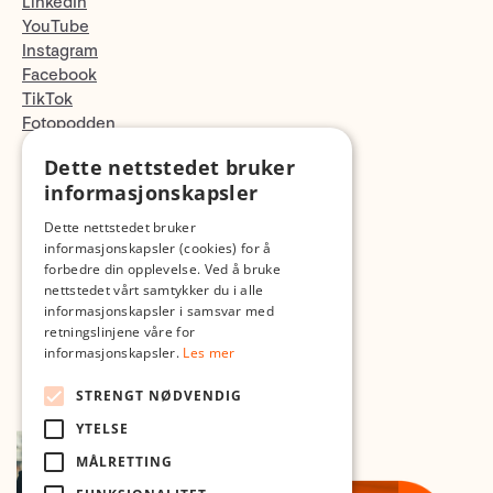
LinkedIn
YouTube
Instagram
Facebook
TikTok
Fotopodden
Dette nettstedet bruker
Med forbehold om skrive- og lagerfeil
informasjonskapsler
Dette nettstedet bruker
informasjonskapsler (cookies) for å
forbedre din opplevelse. Ved å bruke
nettstedet vårt samtykker du i alle
informasjonskapsler i samsvar med
retningslinjene våre for
informasjonskapsler.
Les mer
STRENGT NØDVENDIG
YTELSE
MÅLRETTING