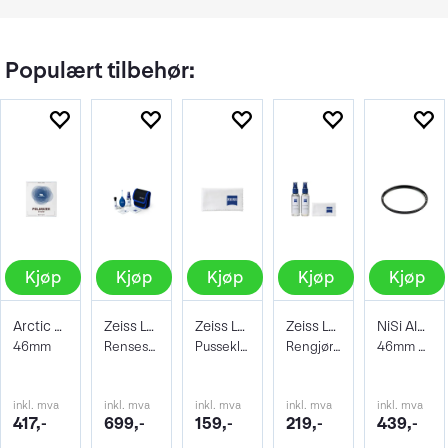
Populært tilbehør:
Kjøp
Kjøp
Kjøp
Kjøp
Kjøp
Arctic Pro filter Polarizer
Zeiss Lens Cleaning Kit
Zeiss Lens Cleaning Microfibre Cloth
Zeiss Lens Cleaning Fluid Spray
NiSi AIR Protector Filter 46mm
46mm
Rensesett for objektiv og kamera
Pusseklut
Rengjørings-Spray til Objektiver
46mm Beskyttelsesfilter
inkl. mva
inkl. mva
inkl. mva
inkl. mva
inkl. mva
417,-
699,-
159,-
219,-
439,-