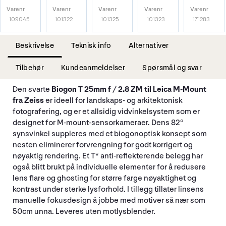
Varenr
Varenr
Varenr
Varenr
Varenr
109045
101322
101325
101323
171283
Beskrivelse
Teknisk info
Alternativer
Tilbehør
Kundeanmeldelser
Spørsmål og svar
Den svarte
Biogon T 25mm f / 2.8 ZM til Leica M-Mount
fra Zeiss
er ideell for landskaps- og arkitektonisk
fotografering, og er et allsidig vidvinkelsystem som er
designet for M-mount-sensorkameraer. Dens 82°
synsvinkel suppleres med et biogonoptisk konsept som
nesten eliminerer forvrengning for godt korrigert og
nøyaktig rendering. Et T* anti-reflekterende belegg har
også blitt brukt på individuelle elementer for å redusere
lens flare og ghosting for større farge nøyaktighet og
kontrast under sterke lysforhold. I tillegg tillater linsens
manuelle fokusdesign å jobbe med motiver så nær som
50cm unna. Leveres uten motlysblender.