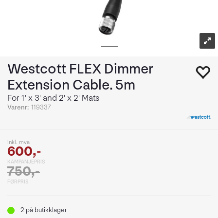
Westcott FLEX Dimmer
Extension Cable. 5m
For 1' x 3' and 2' x 2' Mats
Varenr:
119337
inkl. mva
600,-
KAMPANJEPRIS
750,-
FØRPRIS
2
på butikklager