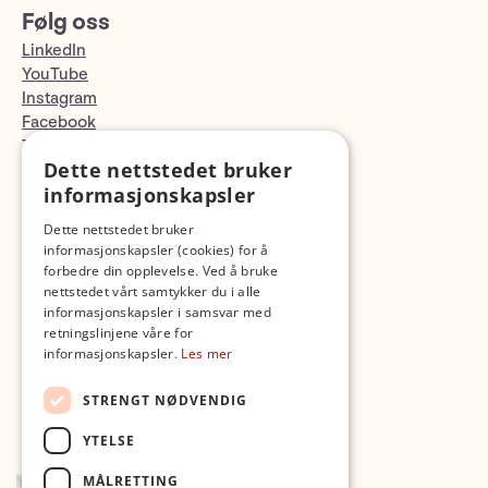
Følg oss
LinkedIn
YouTube
Instagram
Facebook
TikTok
Dette nettstedet bruker
Fotopodden
informasjonskapsler
Med forbehold om skrive- og lagerfeil
Dette nettstedet bruker
informasjonskapsler (cookies) for å
forbedre din opplevelse. Ved å bruke
nettstedet vårt samtykker du i alle
informasjonskapsler i samsvar med
retningslinjene våre for
informasjonskapsler.
Les mer
STRENGT NØDVENDIG
YTELSE
MÅLRETTING