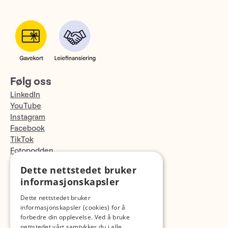
Følg oss
LinkedIn
YouTube
Instagram
Facebook
TikTok
Fotopodden
Dette nettstedet bruker
Med forbehold om skrive- og lagerfeil
informasjonskapsler
Dette nettstedet bruker
informasjonskapsler (cookies) for å
forbedre din opplevelse. Ved å bruke
nettstedet vårt samtykker du i alle