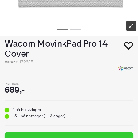
Wacom MovinkPad Pro 14
Cover
Varenr:
172635
inkl. mva
689,-
1
på butikklager
15+
på nettlager (1 - 3 dager)