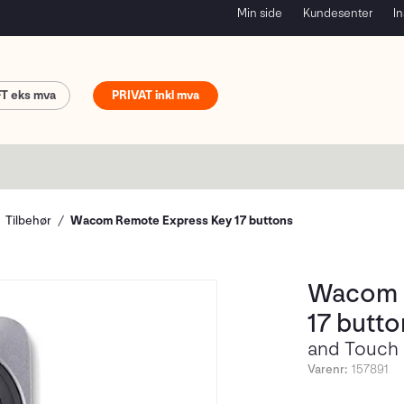
Min side
Kundesenter
In
FT
PRIVAT
Tilbehør
Wacom Remote Express Key 17 buttons
Wacom 
17 butto
and Touch 
Varenr:
157891