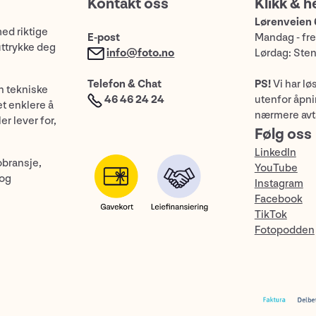
Kontakt oss
Klikk & h
Lørenveien 
med riktige
E-post
Mandag - fre
uttrykke deg
info@foto.no
Lørdag: Ste
Telefon & Chat
PS!
Vi har lø
n tekniske
46 46 24 24
utenfor åpnin
et enklere å
nærmere avt
er lever for,
Følg oss
LinkedIn
obransje,
YouTube
 og
Instagram
Facebook
TikTok
Fotopodden