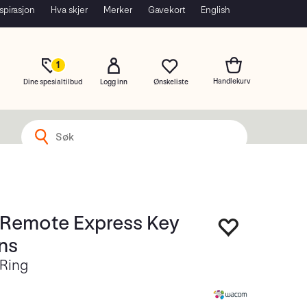
spirasjon
Hva skjer
Merker
Gavekort
English
1
Dine spesialtilbud
Logg inn
Remote Express Key
ns
Ring