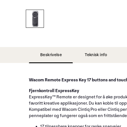
Beskrivelse
Teknisk info
Wacom Remote Express Key 17 buttons and touch
Fjernkontroll ExpressKey
ExpressKey™ Remote er designet for å øke produkti
favoritt kreative applikasjoner. Du kan koble til o
Kompatibel med Wacom Cintiq Pro eller Cintiq p
penneplater og fungerer også som en frittstående
17 tilpassbare knapper for raske snarveier