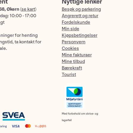
ent
Nyttige lenker
68, Økern
(
se kart
)
Besøk og parkering
dag: 10:00 - 17:00
Angrerett og retur
ngt
Fordelskunde
Min side
sninger for henting
Kjøpsbetingelser
gstid, ta kontakt for
Personvern
ale.
Cookies
Mine fakturaer
Mine tilbud
Bærekraft
Tourist
Med forbehold om skrive- og
lagerfeil