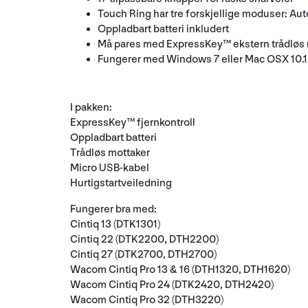
Touch Ring har tre forskjellige moduser: Aut
Oppladbart batteri inkludert
Må pares med ExpressKey™ ekstern trådløs mo
Fungerer med Windows 7 eller Mac OSX 10.12
I pakken:
ExpressKey™ fjernkontroll
Oppladbart batteri
Trådløs mottaker
Micro USB-kabel
Hurtigstartveiledning
Fungerer bra med:
Cintiq 13 (DTK1301)
Cintiq 22 (DTK2200, DTH2200)
Cintiq 27 (DTK2700, DTH2700)
Wacom Cintiq Pro 13 & 16 (DTH1320, DTH1620)
Wacom Cintiq Pro 24 (DTK2420, DTH2420)
Wacom Cintiq Pro 32 (DTH3220)