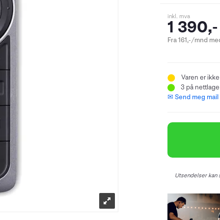
inkl. mva
1 390,-
Fra 161,-/mnd med
Varen er ikke
3
på nettlager
✉ Send meg mail n
Utsendelser kan s