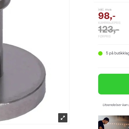
inkl. mva
98,-
KAMPANJEPRIS
123,-
FØRPRIS
5
på butikkla
Utsendelser kan s