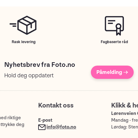
Rask levering
Fagbaserte råd
Nyhetsbrev fra Foto.no
Påmelding →
Hold deg oppdatert
Kontakt oss
Klikk & h
Lørenveien 
med riktige
E-post
Mandag - fre
uttrykke deg
info@foto.no
Lørdag: Ste