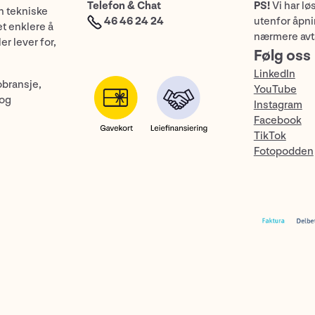
Telefon & Chat
PS!
Vi har lø
n tekniske
46 46 24 24
utenfor åpnin
et enklere å
nærmere avt
er lever for,
Følg oss
LinkedIn
obransje,
YouTube
 og
Instagram
Facebook
TikTok
Fotopodden