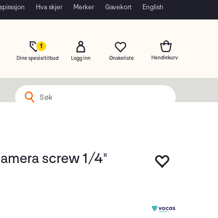
spirasjon
Hva skjer
Merker
Gavekort
English
1
Dine spesialtilbud
Logg inn
amera screw 1/4"