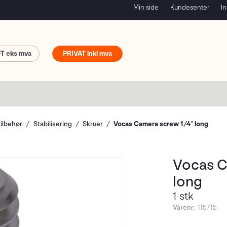
Min side
Kundesenter
In
FT
PRIVAT
tilbehør
Stabilisering
Skruer
Vocas Camera screw 1/4" long
Vocas C
long
1 stk
Varenr:
115715