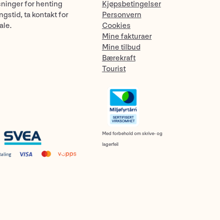
sninger for henting
Kjøpsbetingelser
gstid, ta kontakt for
Personvern
ale.
Cookies
Mine fakturaer
Mine tilbud
Bærekraft
Tourist
Med forbehold om skrive- og
lagerfeil