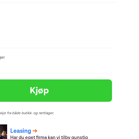
ger
Kjøp
kje fra både butikk- og nettlager.
Leasing
Har du eget firma kan vi tilby gunstig