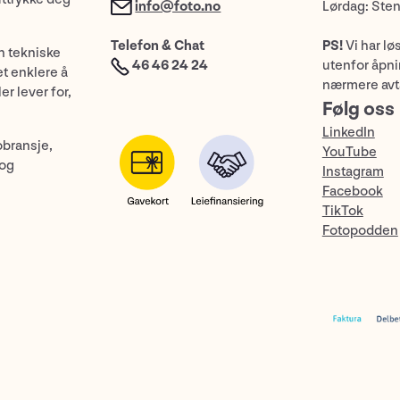
info@foto.no
Lørdag: Ste
Telefon & Chat
PS!
Vi har lø
n tekniske
46 46 24 24
utenfor åpnin
et enklere å
nærmere avt
er lever for,
Følg oss
LinkedIn
obransje,
YouTube
 og
Instagram
Facebook
TikTok
Fotopodden