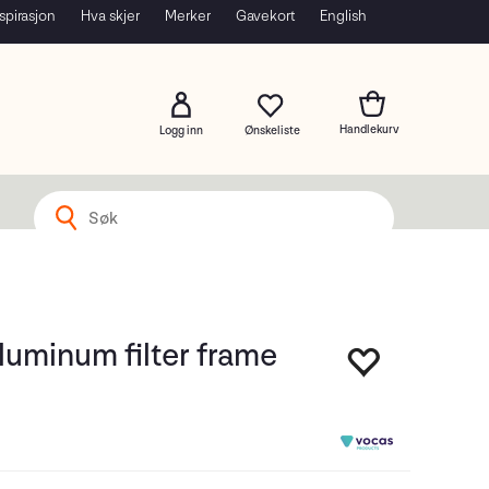
spirasjon
Hva skjer
Merker
Gavekort
English
Logg inn
uminum filter frame