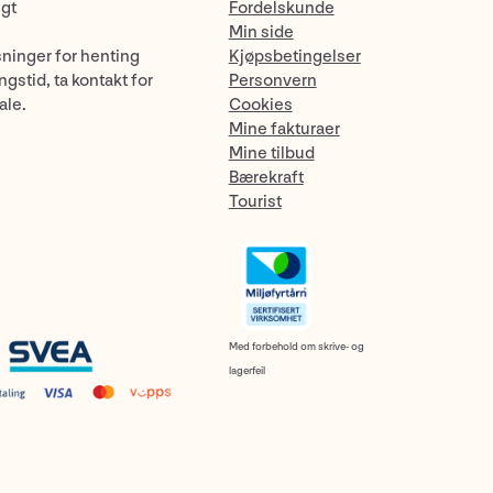
ngt
Fordelskunde
Min side
sninger for henting
Kjøpsbetingelser
gstid, ta kontakt for
Personvern
ale.
Cookies
Mine fakturaer
Mine tilbud
Bærekraft
Tourist
Med forbehold om skrive- og
lagerfeil