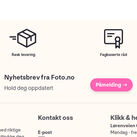
Rask levering
Fagbaserte råd
Nyhetsbrev fra Foto.no
Påmelding →
Hold deg oppdatert
Kontakt oss
Klikk & h
Lørenveien 
med riktige
E-post
Mandag - fre
uttrykke deg