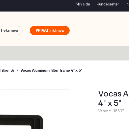
Min side
Kundesenter
In
FT
PRIVAT
Tilbehør
Vocas Aluminum filter frame 4" x 5"
Vocas Al
4" x 5"
Varenr:
115537