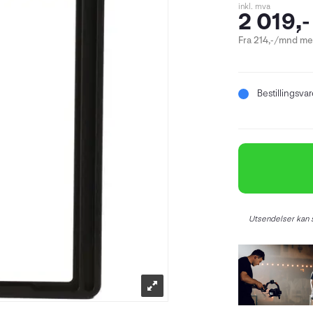
inkl. mva
2 019,-
Fra 214,-/mnd med
Bestillingsva
Utsendelser kan s