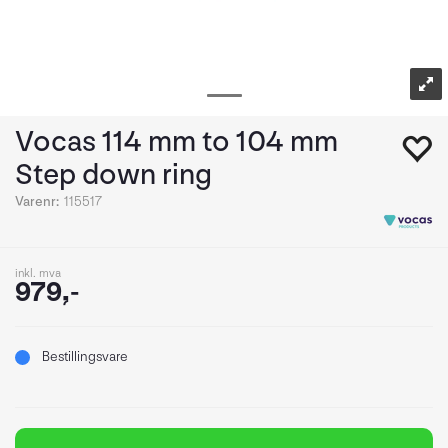
Vocas 114 mm to 104 mm
Step down ring
Varenr:
115517
inkl. mva
979,-
Bestillingsvare