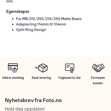
mm.
Egenskaper
For MB-215/255/216/256 Matte Boxes
Adapterring 114mm til 104mm
Split-Ring Design
Sikker betaling
Rask levering
Fagbaserte råd
Fornøyde
kunder
Nyhetsbrev fra Foto.no
Hold deg oppdatert