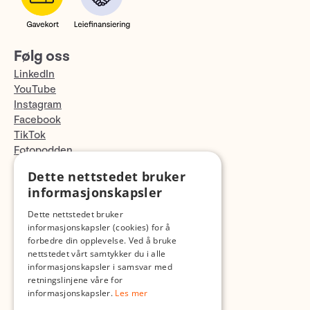
Følg oss
LinkedIn
YouTube
Instagram
Facebook
TikTok
Fotopodden
Dette nettstedet bruker
Med forbehold om skrive- og lagerfeil
informasjonskapsler
Dette nettstedet bruker
informasjonskapsler (cookies) for å
forbedre din opplevelse. Ved å bruke
nettstedet vårt samtykker du i alle
informasjonskapsler i samsvar med
retningslinjene våre for
informasjonskapsler.
Les mer