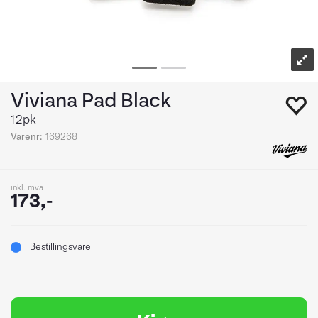
Viviana Pad Black
12pk
Varenr:
169268
inkl. mva
173,-
Bestillingsvare