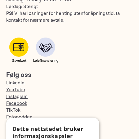
Lørdag: Stengt
PS!
Vi har løsninger for henting utenfor åpningstid, ta
kontakt for nærmere avtale.
Følg oss
LinkedIn
YouTube
Instagram
Facebook
TikTok
Fotopodden
Dette nettstedet bruker
Med forbehold om skrive- og lagerfeil
informasjonskapsler