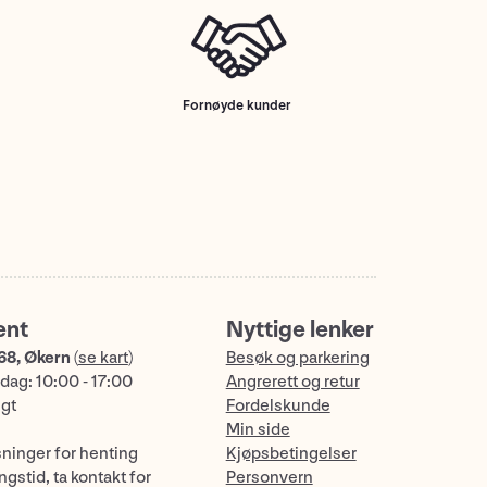
Fornøyde kunder
ent
Nyttige lenker
68, Økern
(
se kart
)
Besøk og parkering
dag: 10:00 - 17:00
Angrerett og retur
ngt
Fordelskunde
Min side
sninger for henting
Kjøpsbetingelser
gstid, ta kontakt for
Personvern