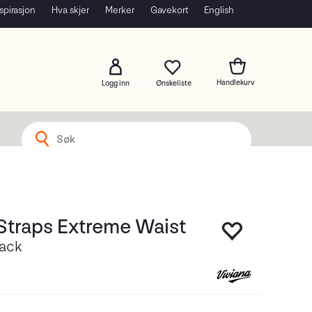
spirasjon
Hva skjer
Merker
Gavekort
English
Logg inn
Straps Extreme Waist
ack