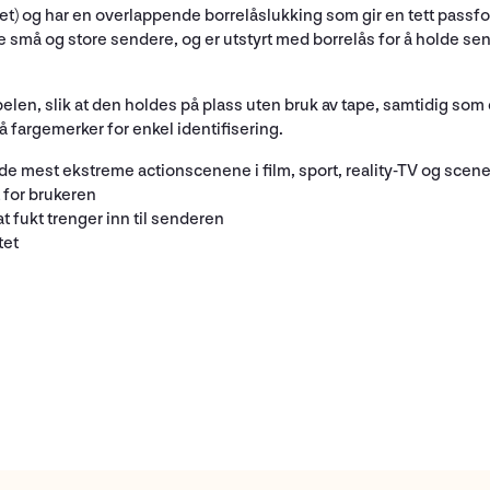
et) og har en overlappende borrelåslukking som gir en tett passfo
små og store sendere, og er utstyrt med borrelås for å holde sen
en, slik at den holdes på plass uten bruk av tape, samtidig som 
å fargemerker for enkel identifisering.
de mest ekstreme actionscenene i film, sport, reality-TV og scen
t for brukeren
t fukt trenger inn til senderen
itet