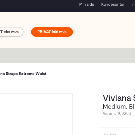
Min side
Kundesenter
In
FT
PRIVAT
ana Straps Extreme Waist
Viviana 
Medium. Bl
Varenr:
169266