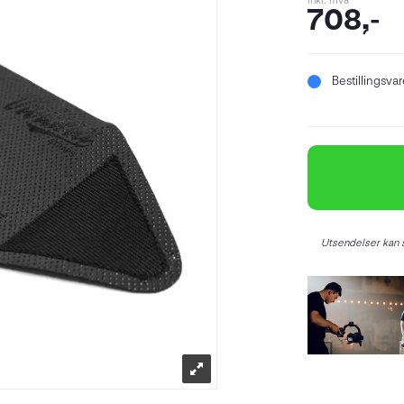
inkl. mva
708,-
Bestillingsva
Utsendelser kan s