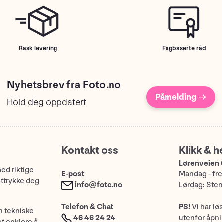
Rask levering
Fagbaserte råd
Nyhetsbrev fra Foto.no
Påmelding →
Hold deg oppdatert
Kontakt oss
Klikk & h
Lørenveien 
med riktige
E-post
Mandag - fre
uttrykke deg
info@foto.no
Lørdag: Ste
Telefon & Chat
PS!
Vi har lø
n tekniske
46 46 24 24
utenfor åpnin
et enklere å