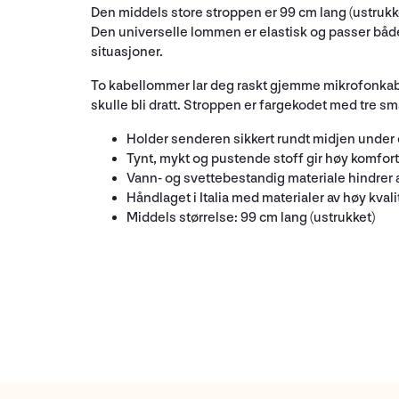
Den middels store stroppen er 99 cm lang (ustrukk
Den universelle lommen er elastisk og passer både 
situasjoner.
To kabellommer lar deg raskt gjemme mikrofonkabel
skulle bli dratt. Stroppen er fargekodet med tre sm
Holder senderen sikkert rundt midjen under 
Tynt, mykt og pustende stoff gir høy komfor
Vann- og svettebestandig materiale hindrer a
Håndlaget i Italia med materialer av høy kval
Middels størrelse: 99 cm lang (ustrukket)