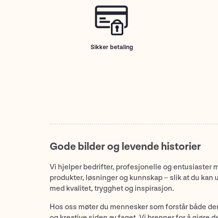
Sikker betaling
Gode bilder og levende historier
Vi hjelper bedrifter, profesjonelle og entusiaster 
produkter, løsninger og kunnskap – slik at du kan 
med kvalitet, trygghet og inspirasjon.
Hos oss møter du mennesker som forstår både de
og kreative siden av faget. Vi brenner for å gjøre d