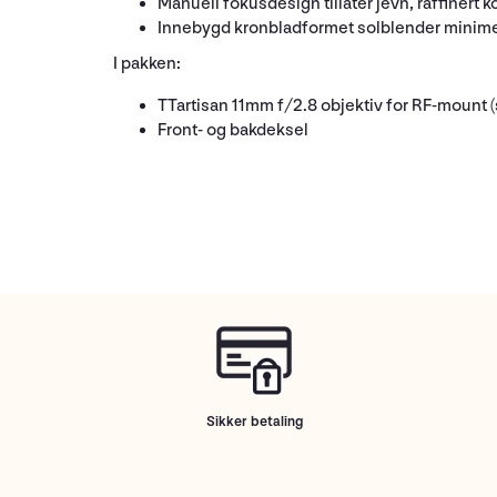
Manuell fokusdesign tillater jevn, raffiner
Innebygd kronbladformet solblender minimerer
I pakken:
TTartisan 11mm f/2.8 objektiv for RF-mount (
Front- og bakdeksel
Sikker betaling