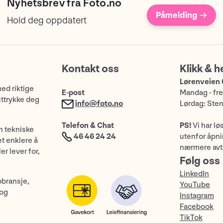
Nyhetsbrev fra Foto.no
Påmelding →
Hold deg oppdatert
Kontakt oss
Klikk & h
Lørenveien 
med riktige
E-post
Mandag - fre
uttrykke deg
info@foto.no
Lørdag: Ste
Telefon & Chat
PS!
Vi har lø
n tekniske
46 46 24 24
utenfor åpnin
et enklere å
nærmere avt
er lever for,
Følg oss
LinkedIn
obransje,
YouTube
 og
Instagram
Facebook
TikTok