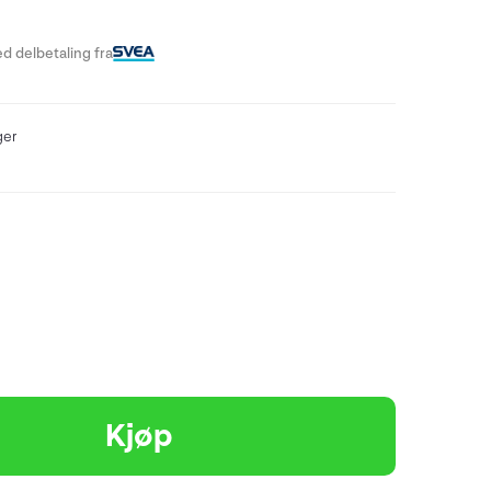
d delbetaling fra
ger
Kjøp