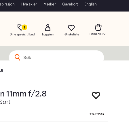
spirasjon
Hva skjer
Merker
Gavekort
English
1
Dine spesialtilbud
Logg inn
.8
an 11mm f/2.8
Sort