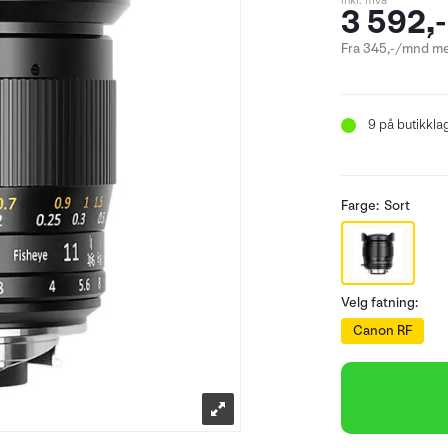
inkl. mva
3 592,-
Fra 345,-/mnd me
9
på butikkla
Farge:
Sort
Velg fatning:
Canon RF