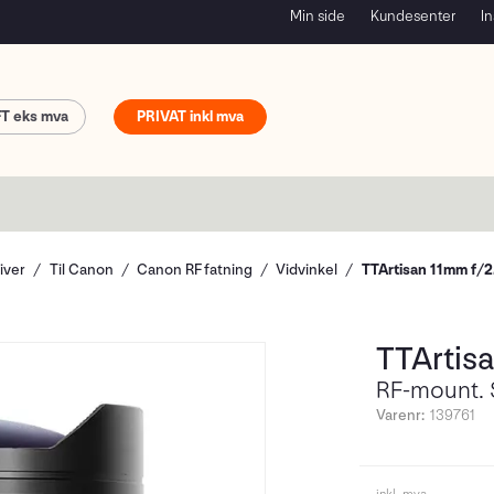
Min side
Kundesenter
In
FT
PRIVAT
iver
Til Canon
Canon RF fatning
Vidvinkel
TTArtisan 11mm f/2
TTArtis
RF-mount. 
Varenr:
139761