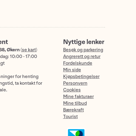
ent
Nyttige lenker
68, Økern
(
se kart
)
Besøk og parkering
dag: 10:00 - 17:00
Angrerett og retur
ngt
Fordelskunde
Min side
sninger for henting
Kjøpsbetingelser
gstid, ta kontakt for
Personvern
ale.
Cookies
Mine fakturaer
Mine tilbud
Bærekraft
Tourist