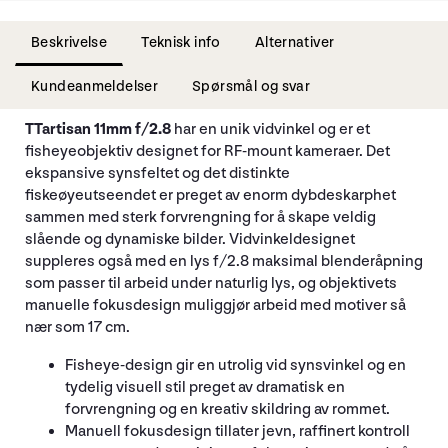
Beskrivelse
Teknisk info
Alternativer
Kundeanmeldelser
Spørsmål og svar
TTartisan 11mm f/2.8
har en unik vidvinkel og er et
fisheyeobjektiv designet for RF-mount kameraer. Det
ekspansive synsfeltet og det distinkte
fiskeøyeutseendet er preget av enorm dybdeskarphet
sammen med sterk forvrengning for å skape veldig
slående og dynamiske bilder. Vidvinkeldesignet
suppleres også med en lys f/2.8 maksimal blenderåpning
som passer til arbeid under naturlig lys, og objektivets
manuelle fokusdesign muliggjør arbeid med motiver så
nær som 17 cm.
Fisheye-design gir en utrolig vid synsvinkel og en
tydelig visuell stil preget av dramatisk en
forvrengning og en kreativ skildring av rommet.
Manuell fokusdesign tillater jevn, raffinert kontroll