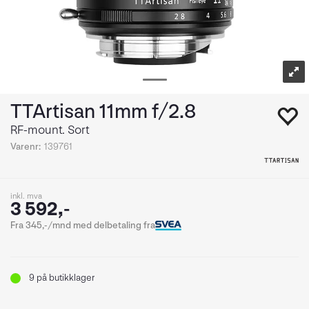
TTArtisan 11mm f/2.8
RF-mount. Sort
Varenr:
139761
inkl. mva
3 592,-
Fra 345,-/mnd med delbetaling fra
9
på butikklager