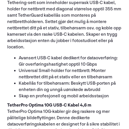
Tethering-sett som inneholder superrask USB-C kabel,
holder for nettbrett med diagonal størrelse opptil 355 mm
samt TetherGuard kabellås som monteres på
nettbrettholderen. Settet gjør det mulig å montere
nettbrettet ditt på et stativ, tilbehørsarm osv. og koble opp
kameraet via den raske USB-C kabelen. Skaper en trygg
arbeidsstasjon enten du jobber i fotostudioet eller på
location.
Avansert USB-C kabel dedikert for dataoverføring:
Gir overføringshastighet opptil 10 Gbps
Universal Small-holder for nettbrett: Monter
nettbrettet ditt på et stativ eller en tilbehørsarm
Kabellås for tilbehørsarm: Beskytt USB-porten på
enheten din og unngå uønskede avbrudd
Skap en profesjonell og mobil arbeidsstasjon
TetherPro Optima 10G USB-C Kabel 4,6 m
TetherPro Optima 10G-kabler gir deg raskere og mer
pålitelige bildeflyttinger. Denne dedikerte
dataoverføringskabelen er designet for å sikre stabilitet i