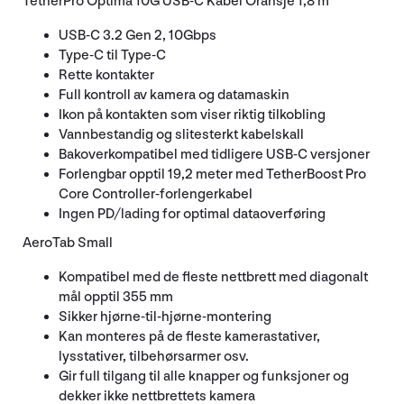
TetherPro Optima 10G USB-C Kabel Oransje 1,8 m
USB-C 3.2 Gen 2, 10Gbps
Type-C til Type-C
Rette kontakter
Full kontroll av kamera og datamaskin
Ikon på kontakten som viser riktig tilkobling
Vannbestandig og slitesterkt kabelskall
Bakoverkompatibel med tidligere USB-C versjoner
Forlengbar opptil 19,2 meter med TetherBoost Pro
Core Controller-forlengerkabel
Ingen PD/lading for optimal dataoverføring
AeroTab Small
Kompatibel med de fleste nettbrett med diagonalt
mål opptil 355 mm
Sikker hjørne-til-hjørne-montering
Kan monteres på de fleste kamerastativer,
lysstativer, tilbehørsarmer osv.
Gir full tilgang til alle knapper og funksjoner og
dekker ikke nettbrettets kamera