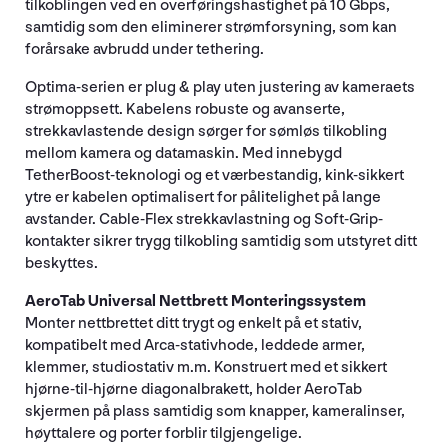
tilkoblingen ved en overføringshastighet på 10 Gbps,
samtidig som den eliminerer strømforsyning, som kan
forårsake avbrudd under tethering.
Optima-serien er plug & play uten justering av kameraets
strømoppsett. Kabelens robuste og avanserte,
strekkavlastende design sørger for sømløs tilkobling
mellom kamera og datamaskin. Med innebygd
TetherBoost-teknologi og et værbestandig, kink-sikkert
ytre er kabelen optimalisert for pålitelighet på lange
avstander. Cable-Flex strekkavlastning og Soft-Grip-
kontakter sikrer trygg tilkobling samtidig som utstyret ditt
beskyttes.
AeroTab Universal Nettbrett Monteringssystem
Monter nettbrettet ditt trygt og enkelt på et stativ,
kompatibelt med Arca-stativhode, leddede armer,
klemmer, studiostativ m.m. Konstruert med et sikkert
hjørne-til-hjørne diagonalbrakett, holder AeroTab
skjermen på plass samtidig som knapper, kameralinser,
høyttalere og porter forblir tilgjengelige.