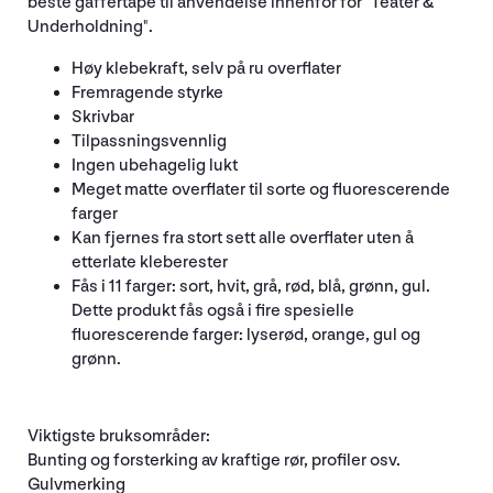
beste gaffertape til anvendelse innenfor for "Teater &
Underholdning".
Høy klebekraft, selv på ru overflater
Fremragende styrke
Skrivbar
Tilpassningsvennlig
Ingen ubehagelig lukt
Meget matte overflater til sorte og fluorescerende
farger
Kan fjernes fra stort sett alle overflater uten å
etterlate kleberester
Fås i 11 farger: sort, hvit, grå, rød, blå, grønn, gul.
Dette produkt fås også i fire spesielle
fluorescerende farger: lyserød, orange, gul og
grønn.
Viktigste bruksområder:
Bunting og forsterking av kraftige rør, profiler osv.
Gulvmerking