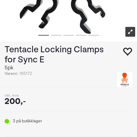
Tentacle Locking Clamps
for Sync E
5pk
Varenr:
165172
inkl. mva
200,-
3
på butikklager