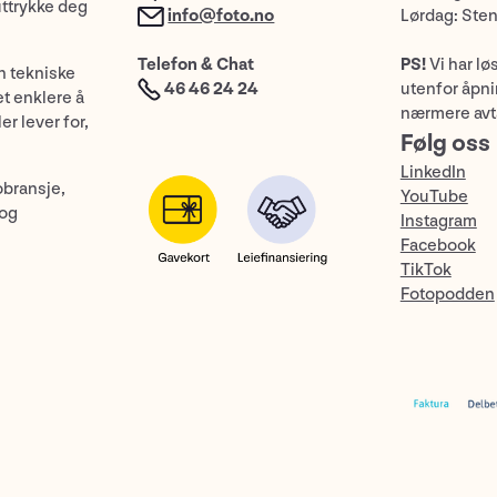
uttrykke deg
info@foto.no
Lørdag: Ste
Telefon & Chat
PS!
Vi har lø
n tekniske
46 46 24 24
utenfor åpnin
et enklere å
nærmere avt
er lever for,
Følg oss
LinkedIn
obransje,
YouTube
 og
Instagram
Facebook
TikTok
Fotopodden