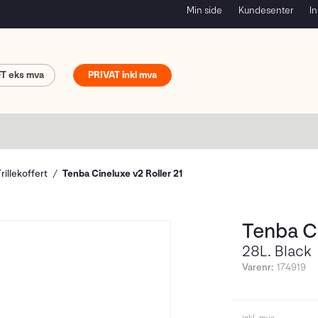
Min side
Kundesenter
In
FT
PRIVAT
rillekoffert
Tenba Cineluxe v2 Roller 21
Tenba Ci
28L. Black
Varenr:
174919