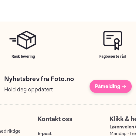
Rask levering
Fagbaserte råd
Nyhetsbrev fra Foto.no
Påmelding →
Hold deg oppdatert
Kontakt oss
Klikk & h
Lørenveien 
med riktige
E-post
Mandag - fre