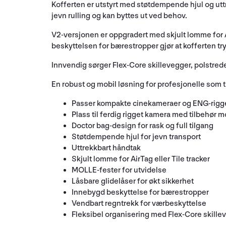
Kofferten er utstyrt med støtdempende hjul og uttr
jevn rulling og kan byttes ut ved behov.
V2-versjonen er oppgradert med skjult lomme for Ai
beskyttelsen for bærestropper gjør at kofferten try
Innvendig sørger Flex-Core skillevegger, polstrede
En robust og mobil løsning for profesjonelle som tr
Passer kompakte cinekameraer og ENG-rigge
Plass til ferdig rigget kamera med tilbehør m
Doctor bag-design for rask og full tilgang
Støtdempende hjul for jevn transport
Uttrekkbart håndtak
Skjult lomme for AirTag eller Tile tracker
MOLLE-fester for utvidelse
Låsbare glidelåser for økt sikkerhet
Innebygd beskyttelse for bærestropper
Vendbart regntrekk for værbeskyttelse
Fleksibel organisering med Flex-Core skille