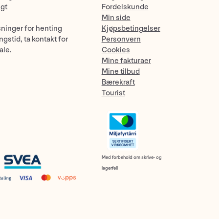
ngt
Fordelskunde
Min side
sninger for henting
Kjøpsbetingelser
gstid, ta kontakt for
Personvern
ale.
Cookies
Mine fakturaer
Mine tilbud
Bærekraft
Tourist
Med forbehold om skrive- og
lagerfeil