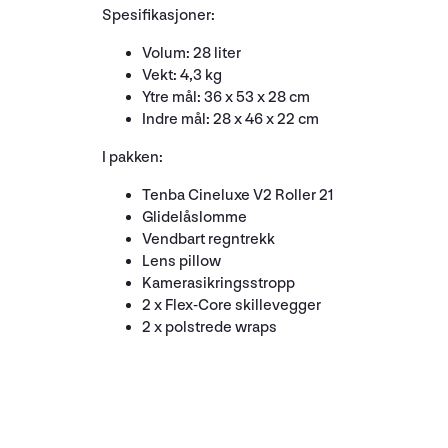
Spesifikasjoner:
Volum: 28 liter
Vekt: 4,3 kg
Ytre mål: 36 x 53 x 28 cm
Indre mål: 28 x 46 x 22 cm
I pakken:
Tenba Cineluxe V2 Roller 21
Glidelåslomme
Vendbart regntrekk
Lens pillow
Kamerasikringsstropp
2 x Flex-Core skillevegger
2 x polstrede wraps