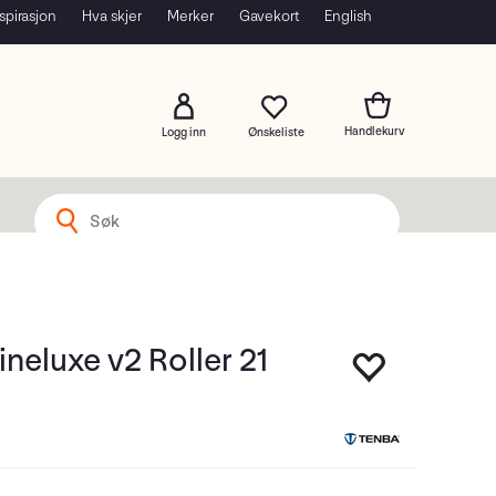
spirasjon
Hva skjer
Merker
Gavekort
English
Logg inn
neluxe v2 Roller 21