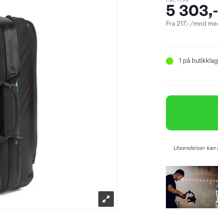
inkl. mva
5 303,
Fra 217,-/mnd med
1
på butikklag
Utsendelser kan s