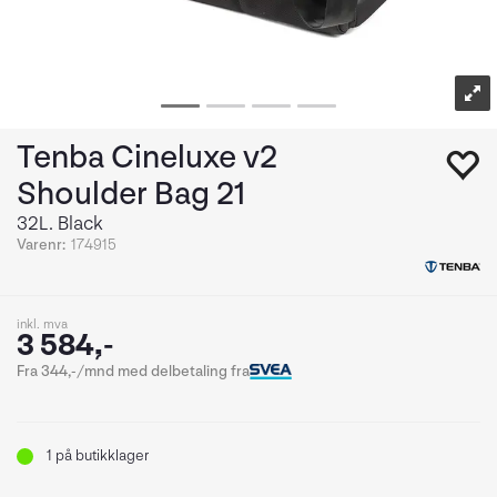
Tenba Cineluxe v2
Shoulder Bag 21
32L. Black
Varenr:
174915
inkl. mva
3 584,-
Fra 344,-/mnd med delbetaling fra
1
på butikklager