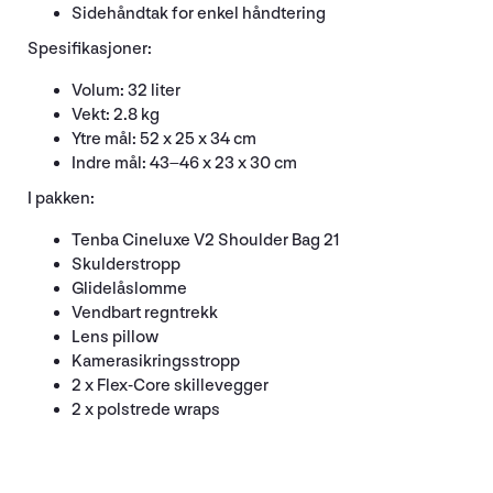
Sidehåndtak for enkel håndtering
Spesifikasjoner:
Volum: 32 liter
Vekt: 2.8 kg
Ytre mål: 52 x 25 x 34 cm
Indre mål: 43–46 x 23 x 30 cm
I pakken:
Tenba Cineluxe V2 Shoulder Bag 21
Skulderstropp
Glidelåslomme
Vendbart regntrekk
Lens pillow
Kamerasikringsstropp
2 x Flex-Core skillevegger
2 x polstrede wraps