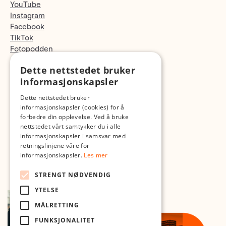
YouTube
Instagram
Facebook
TikTok
Fotopodden
Dette nettstedet bruker
Med forbehold om skrive- og lagerfeil
informasjonskapsler
Dette nettstedet bruker
informasjonskapsler (cookies) for å
forbedre din opplevelse. Ved å bruke
nettstedet vårt samtykker du i alle
informasjonskapsler i samsvar med
retningslinjene våre for
informasjonskapsler.
Les mer
STRENGT NØDVENDIG
YTELSE
MÅLRETTING
FUNKSJONALITET