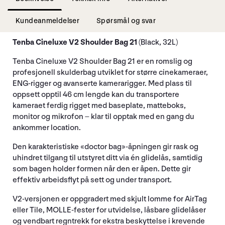
Kundeanmeldelser
Spørsmål og svar
Tenba Cineluxe V2 Shoulder Bag 21
(Black, 32L)
Tenba Cineluxe V2 Shoulder Bag 21 er en romslig og
profesjonell skulderbag utviklet for større cinekameraer,
ENG-rigger og avanserte kamerarigger. Med plass til
oppsett opptil 46 cm lengde kan du transportere
kameraet ferdig rigget med baseplate, matteboks,
monitor og mikrofon – klar til opptak med en gang du
ankommer location.
Den karakteristiske «doctor bag»-åpningen gir rask og
uhindret tilgang til utstyret ditt via én glidelås, samtidig
som bagen holder formen når den er åpen. Dette gir
effektiv arbeidsflyt på sett og under transport.
V2-versjonen er oppgradert med skjult lomme for AirTag
eller Tile, MOLLE-fester for utvidelse, låsbare glidelåser
og vendbart regntrekk for ekstra beskyttelse i krevende