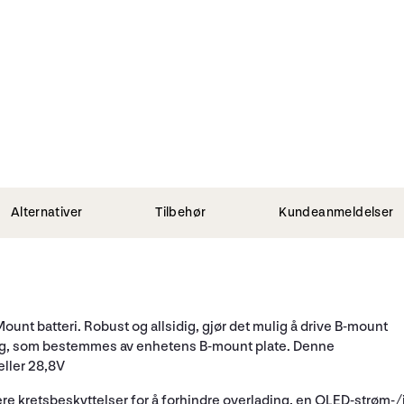
Alternativer
Tilbehør
Kundeanmeldelser
nt batteri. Robust og allsidig, gjør det mulig å drive B-mount
ning, som bestemmes av enhetens B-mount plate. Denne
ller 28,8V
flere kretsbeskyttelser for å forhindre overlading, en OLED-strøm