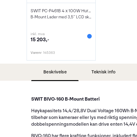
SWIT PC-P461B 4 x 100W Hurtiglader
B-Mount Lader med 3,5’’ LCD skjerm
inkl. mva
15 203,-
Varenr
145363
Beskrivelse
Teknisk info
SWIT BIVO-160 B-Mount Batteri
Høykapasitets 14,4/28,8V Dual Voltage 160Wh B-Mou
tilbehør som kameraer eller lys med riktig spen
dobbelspenningsmodellen kan drive enten 14,4V e
BIVO-160 har flere kraftige funksjoner, inkludert 