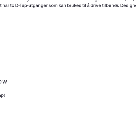
et har to D-Tap-utganger som kan brukes til å drive tilbehør. Designet
00 W
ap)