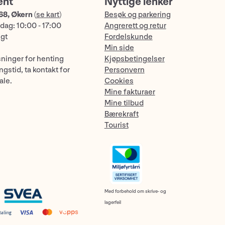
ent
Nyttige lenker
68, Økern
(
se kart
)
Besøk og parkering
dag: 10:00 - 17:00
Angrerett og retur
ngt
Fordelskunde
Min side
sninger for henting
Kjøpsbetingelser
gstid, ta kontakt for
Personvern
ale.
Cookies
Mine fakturaer
Mine tilbud
Bærekraft
Tourist
Med forbehold om skrive- og
lagerfeil