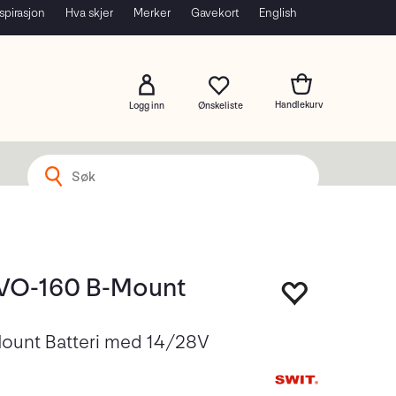
spirasjon
Hva skjer
Merker
Gavekort
English
Logg inn
VO-160 B-Mount
ount Batteri med 14/28V