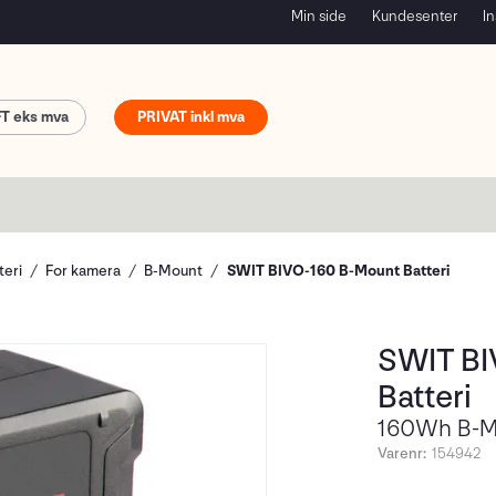
Min side
Kundesenter
In
FT
PRIVAT
teri
For kamera
B-Mount
SWIT BIVO-160 B-Mount Batteri
SWIT BI
Batteri
160Wh B-M
Varenr:
154942