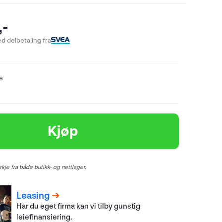
,-
d delbetaling fra
re
Kjøp
kje fra både butikk- og nettlager.
Leasing
Har du eget firma kan vi tilby gunstig
leiefinansiering.