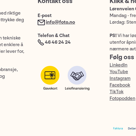
Kontakt oss
Klikk & h
Lørenveien 
med riktige
E-post
Mandag - fre
uttrykke deg
info@foto.no
Lørdag: Ste
Telefon & Chat
PS!
Vi har lø
n tekniske
46 46 24 24
utenfor åpnin
et enklere å
nærmere avt
er lever for,
Følg oss
LinkedIn
obransje,
YouTube
 og
Instagram
Facebook
TikTok
Fotopodden