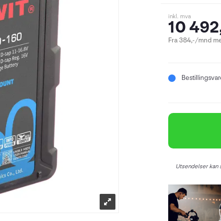
inkl. mva
10 492
Fra 384,-/mnd me
Bestillingsva
Utsendelser kan s