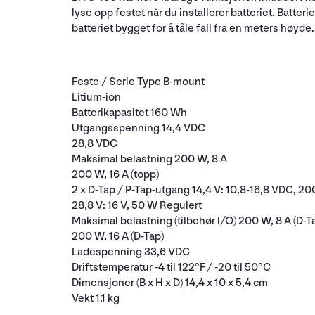
lyse opp festet når du installerer batteriet. Batteri
batteriet bygget for å tåle fall fra en meters høyde.
Feste / Serie Type B-mount
Litium-ion
Batterikapasitet 160 Wh
Utgangsspenning 14,4 VDC
28,8 VDC
Maksimal belastning 200 W, 8 A
200 W, 16 A (topp)
2 x D-Tap / P-Tap-utgang 14,4 V: 10,8-16,8 VDC, 2
28,8 V: 16 V, 50 W Regulert
Maksimal belastning (tilbehør I/O) 200 W, 8 A (D-T
200 W, 16 A (D-Tap)
Ladespenning 33,6 VDC
Driftstemperatur -4 til 122°F / -20 til 50°C
Dimensjoner (B x H x D) 14,4 x 10 x 5,4 cm
Vekt 1,1 kg