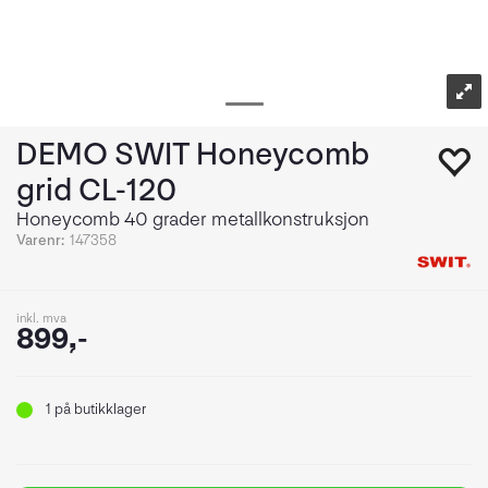
DEMO SWIT Honeycomb
grid CL-120
Honeycomb 40 grader metallkonstruksjon
Varenr:
147358
inkl. mva
899,-
1
på butikklager