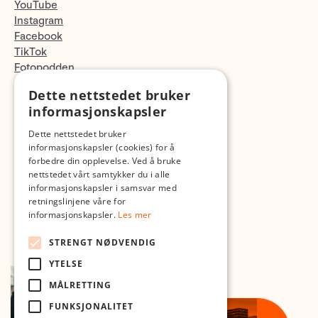
YouTube
Instagram
Facebook
TikTok
Fotopodden
Dette nettstedet bruker
Med forbehold om skrive- og lagerfeil
informasjonskapsler
Dette nettstedet bruker
informasjonskapsler (cookies) for å
forbedre din opplevelse. Ved å bruke
nettstedet vårt samtykker du i alle
informasjonskapsler i samsvar med
retningslinjene våre for
informasjonskapsler.
Les mer
STRENGT NØDVENDIG
YTELSE
MÅLRETTING
FUNKSJONALITET