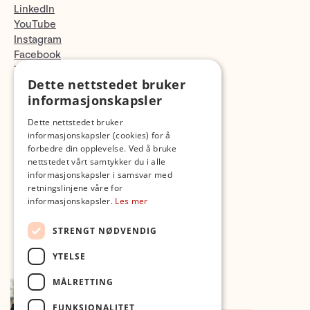
LinkedIn
YouTube
Instagram
Facebook
TikTok
Dette nettstedet bruker
Fotopodden
informasjonskapsler
Med forbehold om skrive- og lagerfeil
Dette nettstedet bruker
informasjonskapsler (cookies) for å
forbedre din opplevelse. Ved å bruke
nettstedet vårt samtykker du i alle
informasjonskapsler i samsvar med
retningslinjene våre for
informasjonskapsler.
Les mer
STRENGT NØDVENDIG
YTELSE
MÅLRETTING
FUNKSJONALITET