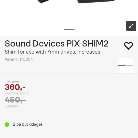
Sound Devices PIX-SHIM2
Shim for use with 7mm drives. Increases
Varenr:
110834
inkl. mva
360,-
KAMPANJEPRIS
450,-
FØRPRIS
2
på butikklager