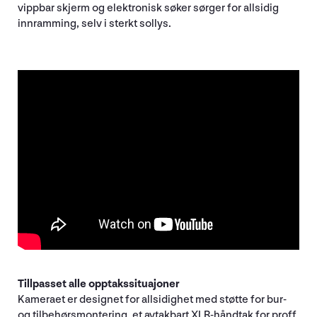
vippbar skjerm og elektronisk søker sørger for allsidig
innramming, selv i sterkt sollys.
Tillpasset alle opptakssituajoner
Kameraet er designet for allsidighet med støtte for bur-
og tilbehørsmontering, et avtakbart XLR-håndtak for proff