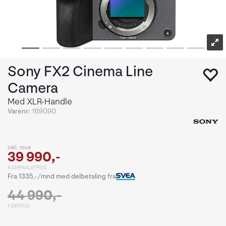
Sony FX2 Cinema Line
Camera
Med XLR-Handle
Varenr:
169090
inkl. mva
39 990,-
KAMPANJEPRIS
Fra 1335,-/mnd med delbetaling fra
44 990,-
FØRPRIS