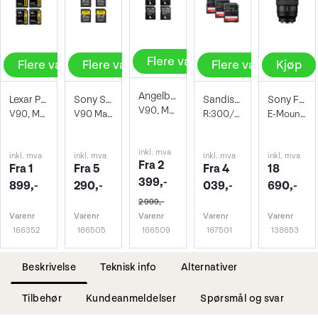
Flere valg
Flere valg
Flere valg
Flere valg
Kjøp
Angelbird AV PRO SD MK2 V90
Lexar Pro 2000X SDXC UHS-II U3
Sony SF-G Tough Series SDXC UHS-II
Sandisk SDXC Extreme Pro UHS-II V90
Sony FE 14mm f/1.8 GM
V90, Max Read 300 - Write 280 MB/s
V90, Max Read 300 - Write 260 MB/s
V90 Max Read 300 - Write 299 MB/s
R:300/W:300
E-Mount Fullformat
inkl. mva
inkl. mva
inkl. mva
inkl. mva
inkl. mva
Fra 2
Fra 1
Fra 5
Fra 4
18
399,-
899,-
290,-
039,-
690,-
2 999,-
Varenr
Varenr
Varenr
Varenr
Varenr
166352
166505
166509
167501
138653
Beskrivelse
Teknisk info
Alternativer
Tilbehør
Kundeanmeldelser
Spørsmål og svar