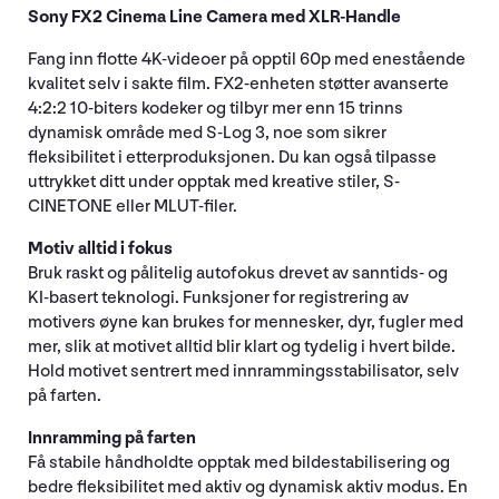
Sony FX2 Cinema Line Camera med XLR-Handle
Fang inn flotte 4K-videoer på opptil 60p med enestående
kvalitet selv i sakte film. FX2-enheten støtter avanserte
4:2:2 10-biters kodeker og tilbyr mer enn 15 trinns
dynamisk område med S-Log 3, noe som sikrer
fleksibilitet i etterproduksjonen. Du kan også tilpasse
uttrykket ditt under opptak med kreative stiler, S-
CINETONE eller MLUT-filer.
Motiv alltid i fokus
Bruk raskt og pålitelig autofokus drevet av sanntids- og
KI-basert teknologi. Funksjoner for registrering av
motivers øyne kan brukes for mennesker, dyr, fugler med
mer, slik at motivet alltid blir klart og tydelig i hvert bilde.
Hold motivet sentrert med innrammingsstabilisator, selv
på farten.
Innramming på farten
Få stabile håndholdte opptak med bildestabilisering og
bedre fleksibilitet med aktiv og dynamisk aktiv modus. En