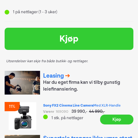
1
på nettlager (1 - 3 uker)
Kjøp
Utsendelser kan skje fra både butikk- og nettlager.
Leasing
Har du eget firma kan vi tilby gunstig
leiefinansiering.
Sony FX2 Cinema Line Camera
Med XLR-Handle
11%
39 990,-
44 990,-
Varenr
169090
1
stk.
på nettlager
Kjøp