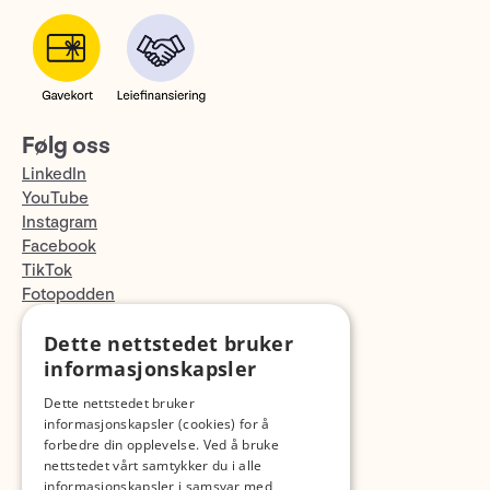
Følg oss
LinkedIn
YouTube
Instagram
Facebook
TikTok
Fotopodden
Dette nettstedet bruker
Med forbehold om skrive- og lagerfeil
informasjonskapsler
Dette nettstedet bruker
informasjonskapsler (cookies) for å
forbedre din opplevelse. Ved å bruke
nettstedet vårt samtykker du i alle
informasjonskapsler i samsvar med