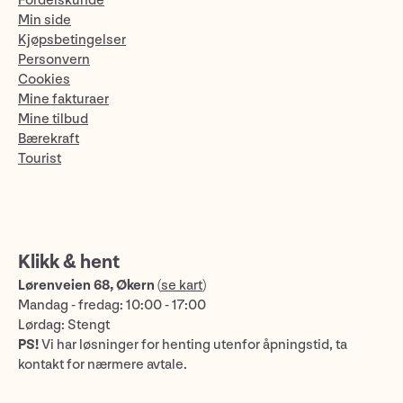
Fordelskunde
Min side
Kjøpsbetingelser
Personvern
Cookies
Mine fakturaer
Mine tilbud
Bærekraft
Tourist
Klikk & hent
Lørenveien 68, Økern
(
se kart
)
Mandag - fredag: 10:00 - 17:00
Lørdag: Stengt
PS!
Vi har løsninger for henting utenfor åpningstid, ta
kontakt for nærmere avtale.