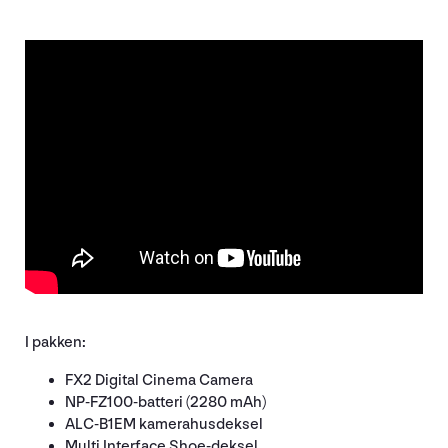
I pakken:
FX2 Digital Cinema Camera
NP-FZ100-batteri (2280 mAh)
ALC-B1EM kamerahusdeksel
Multi Interface Shoe-deksel