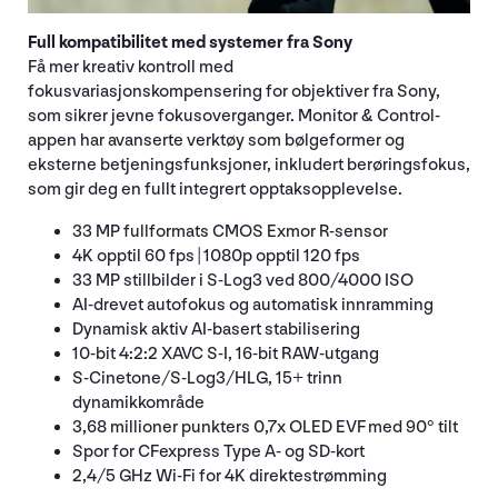
Full kompatibilitet med systemer fra Sony
Få mer kreativ kontroll med
fokusvariasjonskompensering for objektiver fra Sony,
som sikrer jevne fokusoverganger. Monitor & Control-
appen har avanserte verktøy som bølgeformer og
eksterne betjeningsfunksjoner, inkludert berøringsfokus,
som gir deg en fullt integrert opptaksopplevelse.
33 MP fullformats CMOS Exmor R-sensor
4K opptil 60 fps | 1080p opptil 120 fps
33 MP stillbilder i S-Log3 ved 800/4000 ISO
AI-drevet autofokus og automatisk innramming
Dynamisk aktiv AI-basert stabilisering
10-bit 4:2:2 XAVC S-I, 16-bit RAW-utgang
S-Cinetone/S-Log3/HLG, 15+ trinn
dynamikkområde
3,68 millioner punkters 0,7x OLED EVF med 90° tilt
Spor for CFexpress Type A- og SD-kort
2,4/5 GHz Wi-Fi for 4K direktestrømming