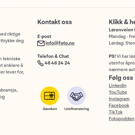
Kontakt oss
Klikk & h
Lørenveien 
med riktige
E-post
Mandag - fre
uttrykke deg
info@foto.no
Lørdag: Ste
Telefon & Chat
PS!
Vi har lø
n tekniske
46 46 24 24
utenfor åpnin
et enklere å
nærmere avt
er lever for,
Følg oss
LinkedIn
obransje,
YouTube
 og
Instagram
Facebook
TikTok
Fotopodden