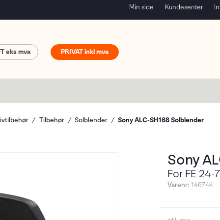
Min side
Kundesenter
In
FT
PRIVAT
ivtilbehør
Tilbehør
Solblender
Sony ALC-SH168 Solblender
Sony AL
For FE 24-
Varenr:
146744