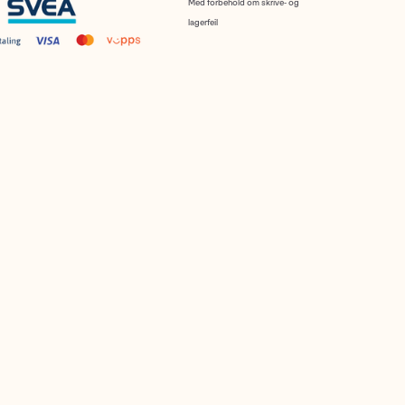
Med forbehold om skrive- og
lagerfeil