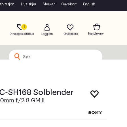
spirasjon
Hva skjer
Merker
Gavekort
English
1
Dine spesialtilbud
Logg inn
C-SH168 Solblender
70mm f/2.8 GM II