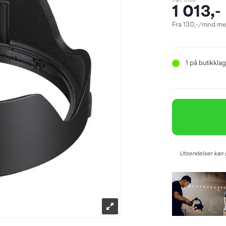
inkl. mva
1 013,-
Fra 130,-/mnd me
1
på butikklag
Utsendelser kan s