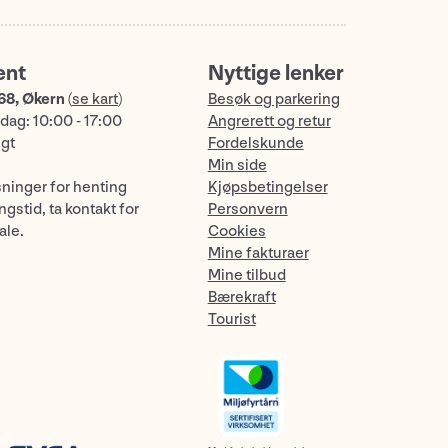
ent
Nyttige lenker
68, Økern
(
se kart
)
Besøk og parkering
dag: 10:00 - 17:00
Angrerett og retur
ngt
Fordelskunde
Min side
sninger for henting
Kjøpsbetingelser
gstid, ta kontakt for
Personvern
ale.
Cookies
Mine fakturaer
Mine tilbud
Bærekraft
Tourist