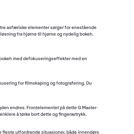
 tre asfæriske elementer sørger for enestående
sning fra hjørne til hjørne og nydelig bokeh.
nsbokeh med defokuseringseffekter med en
usering for filmskaping og fotografering. Du
gden endres. Frontelementet på dette G Master-
nklere å tørke bort dette og fingeravtrykk.
de fleste utfordrende situasjoner, både innendørs