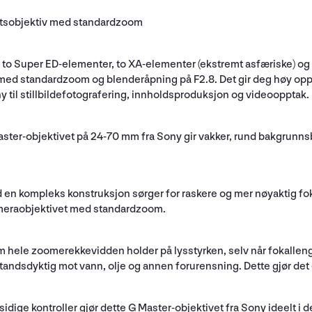
atsobjektiv med standardzoom
, to Super ED-elementer, to XA-elementer (ekstremt asfæriske) og
med standardzoom og blenderåpning på F2.8. Det gir deg høy opplø
y til stillbildefotografering, innholdsproduksjon og videoopptak.
aster-objektivet på 24-70 mm fra Sony gir vakker, rund bakgrun
en kompleks konstruksjon sørger for raskere og mer nøyaktig fok
kameraobjektivet med standardzoom.
 hele zoomerekkevidden holder på lysstyrken, selv når fokallen
tandsdyktig mot vann, olje og annen forurensning. Dette gjør det e
dige kontroller gjør dette G Master-objektivet fra Sony ideelt i 