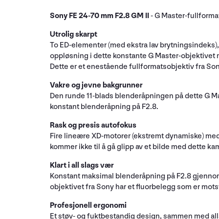
Sony FE 24-70 mm F2.8 GM II
- G Master-fullform
Utrolig skarpt
To ED-elementer (med ekstra lav brytningsindeks)
oppløsning i dette konstante G Master-objektivet 
Dette er et enestående fullformatsobjektiv fra Son
Vakre og jevne bakgrunner
Den runde 11-blads blenderåpningen på dette G M
konstant blenderåpning på F2.8.
Rask og presis autofokus
Fire lineære XD-motorer (ekstremt dynamiske) med 
kommer ikke til å gå glipp av et bilde med dette 
Klart i all slags vær
Konstant maksimal blenderåpning på F2.8 gjennom
objektivet fra Sony har et fluorbelegg som er mots
Profesjonell ergonomi
Et støv- og fuktbestandig design, sammen med allsi