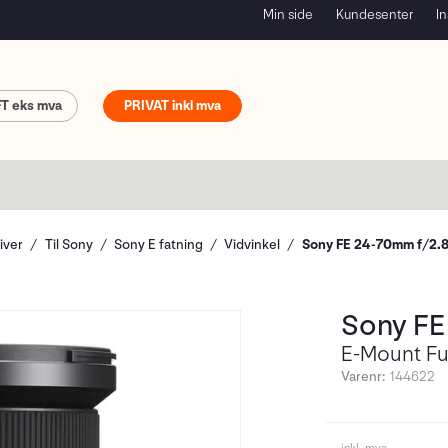
Min side
Kundesenter
In
FT
PRIVAT
iver
Til Sony
Sony E fatning
Vidvinkel
Sony FE 24-70mm f/2.8
Sony FE
E-Mount F
Varenr:
144622