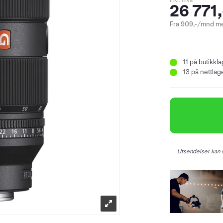
inkl. mva
26 771,
Fra 909,-/mnd me
11
på butikkla
13
på nettlager
Utsendelser kan s