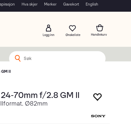
spirasjon
Hva skjer
Merker
Gavekort
English
Logg inn
 GM II
 24-70mm f/2.8 GM II
ullformat. Ø82mm