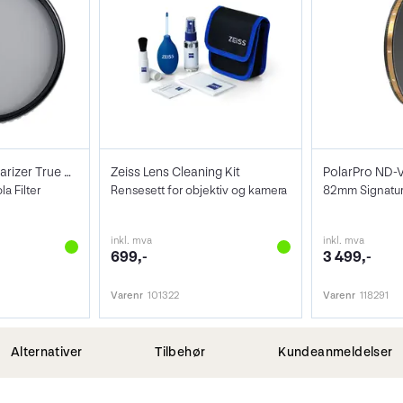
NiSi Filter Circ Polarizer True Color 82
Zeiss Lens Cleaning Kit
PolarPro ND-V
a Filter
Rensesett for objektiv og kamera
inkl. mva
inkl. mva
699,-
3 499,-
Varenr
101322
Varenr
118291
Alternativer
Tilbehør
Kundeanmeldelser