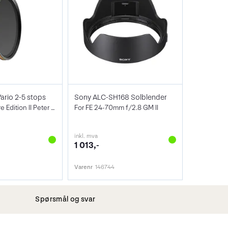
ario 2-5 stops
Sony ALC-SH168 Solblender
82mm Signature Edition II Peter McKinnon
For FE 24-70mm f/2.8 GM II
inkl. mva
1 013,-
Varenr
146744
Spørsmål og svar