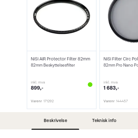
NiSi AIR Protector Filter 82mm
82mm Beskyttelsesfilter
82mm Pro Nano Pol
inkl. mva
inkl. mva
899,-
1 683,-
Varenr
171292
Varenr
144457
Beskrivelse
Teknisk info