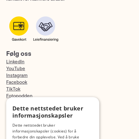
Følg oss
LinkedIn
YouTube
Instagram
Facebook
TikTok
Fotopodden
Dette nettstedet bruker
Med forbehold om skrive- og lagerfeil
informasjonskapsler
Dette nettstedet bruker
informasjonskapsler (cookies) for å
forbedre din opplevelse. Ved å bruke