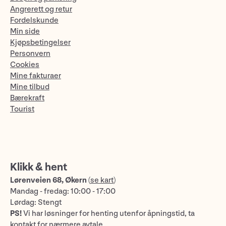
Angrerett og retur
Fordelskunde
Min side
Kjøpsbetingelser
Personvern
Cookies
Mine fakturaer
Mine tilbud
Bærekraft
Tourist
Klikk & hent
Lørenveien 68, Økern
(
se kart
)
Mandag - fredag: 10:00 - 17:00
Lørdag: Stengt
PS!
Vi har løsninger for henting utenfor åpningstid, ta
kontakt for nærmere avtale.