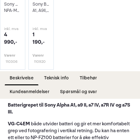
Sony Multibatteriadapter-kit
Sony Batteri NP-FZ100
NPA-MQZ1K - Lader m/2stk NP-FZ100 batt
A1, A9II, A9, A7R III, A7 III, A7R IV
inkl. mva
inkl. mva
4
1
990,-
190,-
Varenr
Varenr
110306
110920
Beskrivelse
Teknisk info
Tilbehør
Kundeanmeldelser
Spørsmål og svar
Batterigrepet til Sony Alpha A1, a9 II, a7 IV, a7R IV og a7S
III.
VG-C4EM
både utvider batteri og gir et mer komfortabelt
grep ved fotografering i vertikal retning. Du kan ha enten
ett eller to NP-FZ100 batterier for å øke effektiv