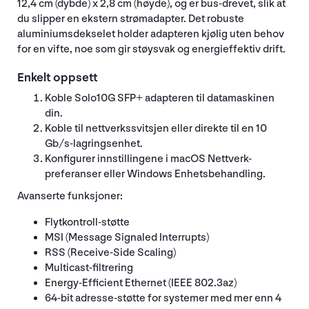
12,4 cm (dybde) x 2,8 cm (høyde), og er bus-drevet, slik at
du slipper en ekstern strømadapter. Det robuste
aluminiumsdekselet holder adapteren kjølig uten behov
for en vifte, noe som gir støysvak og energieffektiv drift.
Enkelt oppsett
Koble Solo10G SFP+ adapteren til datamaskinen
din.
Koble til nettverkssvitsjen eller direkte til en 10
Gb/s-lagringsenhet.
Konfigurer innstillingene i macOS Nettverk-
preferanser eller Windows Enhetsbehandling.
Avanserte funksjoner:
Flytkontroll-støtte
MSI (Message Signaled Interrupts)
RSS (Receive-Side Scaling)
Multicast-filtrering
Energy-Efficient Ethernet (IEEE 802.3az)
64-bit adresse-støtte for systemer med mer enn 4