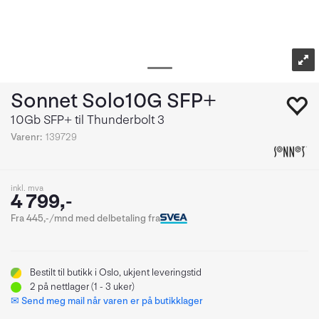
Sonnet Solo10G SFP+
10Gb SFP+ til Thunderbolt 3
Varenr:
139729
inkl. mva
4 799,-
Fra 445,-/mnd med delbetaling fra
Bestilt
til butikk i Oslo, ukjent leveringstid
2
på nettlager (1 - 3 uker)
✉ Send meg mail når varen er på butikklager