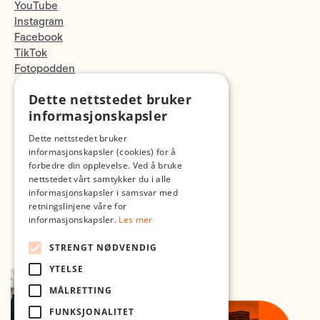
YouTube
Instagram
Facebook
TikTok
Fotopodden
Dette nettstedet bruker
Med forbehold om skrive- og lagerfeil
informasjonskapsler
Dette nettstedet bruker
informasjonskapsler (cookies) for å
forbedre din opplevelse. Ved å bruke
nettstedet vårt samtykker du i alle
informasjonskapsler i samsvar med
retningslinjene våre for
informasjonskapsler.
Les mer
STRENGT NØDVENDIG
YTELSE
MÅLRETTING
FUNKSJONALITET