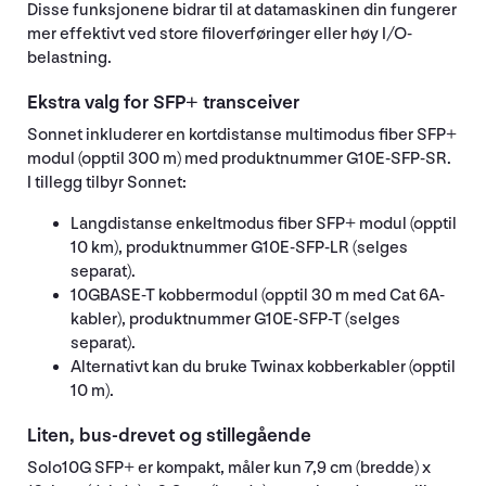
Disse funksjonene bidrar til at datamaskinen din fungerer
mer effektivt ved store filoverføringer eller høy I/O-
belastning.
Ekstra valg for SFP+ transceiver
Sonnet inkluderer en kortdistanse multimodus fiber SFP+
modul (opptil 300 m) med produktnummer G10E-SFP-SR.
I tillegg tilbyr Sonnet:
Langdistanse enkeltmodus fiber SFP+ modul (opptil
10 km), produktnummer G10E-SFP-LR (selges
separat).
10GBASE-T kobbermodul (opptil 30 m med Cat 6A-
kabler), produktnummer G10E-SFP-T (selges
separat).
Alternativt kan du bruke Twinax kobberkabler (opptil
10 m).
Liten, bus-drevet og stillegående
Solo10G SFP+ er kompakt, måler kun 7,9 cm (bredde) x