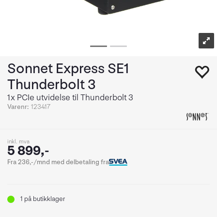
Sonnet Express SE1
Thunderbolt 3
1x PCIe utvidelse til Thunderbolt 3
Varenr:
123417
inkl. mva
5 899,-
Fra 236,-/mnd med delbetaling fra
1
på butikklager