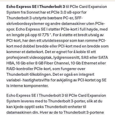
Echo Express SE I Thunderbolt 3
til PCIe Card Expansion
System fra Sonnet har et PCIe 3.0 x8-spor for
Thunderbolt 3-utstyrte bærbare PC-er, SFF-
skrivebordssystemer og andre datamaskiner uten PCIe-
spor. Echo Express SE I støtter PCIe-kort i full høyde, med
en lengde på opp til 7,75 ". For å støtte et bredt utvalg av
PCI-kort, har den ett utvidelsesspor som kan romme PCI-
kort med dobbel bredde eller PCI-kort med en bredde som
kommer et datterkort. Det er egnet for å koble til ett
profesjonelt videoopptak, lydgrensesnitt, SAS eller SATA
HBA, 16 Gb eller 8 GB Fiber Channel, 10 Gb Ethernet eller
RAID-kontroller PCIe-kort, som fungerer over
Thunderbolt-tilkoblingen. Det er også en integrert
variabel- hastighetsvifte for avkjøling av PCI-kortet og SE
Is interne komponenter.
Echo Express SE I Thunderbolt 3 til PCIe Card Expansion
System leveres med to Thunderbolt 3-porter, slik at du
kan kjede opptil seks Thunderbolt-enheter til
datamaskinen din. Hver av de to Thunderbolt 3-portene