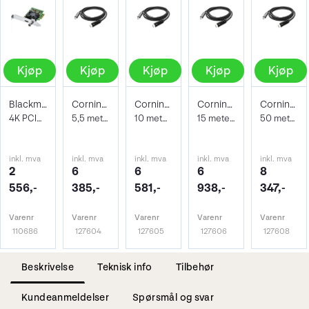
Kjøp
Kjøp
Kjøp
Kjøp
Kjøp
Blackmagic DeckLink Mini Monitor 4K
Corning Thunderbolt 3 Kabel 5,5 meter
Corning Thunderbolt 3 Kabel 10 meter
Corning Thunderbolt 3 Kabel 15 meter
Corning Thunderbolt 3 Kabel 50 meter
4K PCIe monitorering til stasjonær
5,5 meter TB3 Kabel
10 meter TB3 Kabel
15 meter TB3 Kabel
50 meter TB3 Kabel
inkl. mva
inkl. mva
inkl. mva
inkl. mva
inkl. mva
2
6
6
6
8
556,-
385,-
581,-
938,-
347,-
Varenr
Varenr
Varenr
Varenr
Varenr
110686
127604
127605
127606
127608
Beskrivelse
Teknisk info
Tilbehør
Kundeanmeldelser
Spørsmål og svar