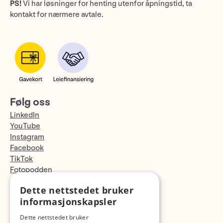
PS!
Vi har løsninger for henting utenfor åpningstid, ta
kontakt for nærmere avtale.
Følg oss
LinkedIn
YouTube
Instagram
Facebook
TikTok
Fotopodden
Dette nettstedet bruker
Med forbehold om skrive- og lagerfeil
informasjonskapsler
Dette nettstedet bruker