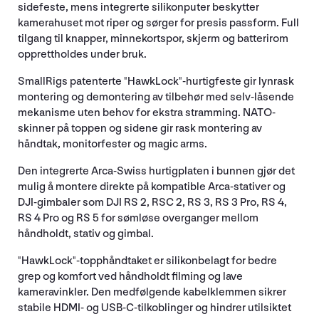
sidefeste, mens integrerte silikonputer beskytter
kamerahuset mot riper og sørger for presis passform. Full
tilgang til knapper, minnekortspor, skjerm og batterirom
opprettholdes under bruk.
SmallRigs patenterte "HawkLock"-hurtigfeste gir lynrask
montering og demontering av tilbehør med selv-låsende
mekanisme uten behov for ekstra stramming. NATO-
skinner på toppen og sidene gir rask montering av
håndtak, monitorfester og magic arms.
Den integrerte Arca-Swiss hurtigplaten i bunnen gjør det
mulig å montere direkte på kompatible Arca-stativer og
DJI-gimbaler som DJI RS 2, RSC 2, RS 3, RS 3 Pro, RS 4,
RS 4 Pro og RS 5 for sømløse overganger mellom
håndholdt, stativ og gimbal.
"HawkLock"-topphåndtaket er silikonbelagt for bedre
grep og komfort ved håndholdt filming og lave
kameravinkler. Den medfølgende kabelklemmen sikrer
stabile HDMI- og USB-C-tilkoblinger og hindrer utilsiktet