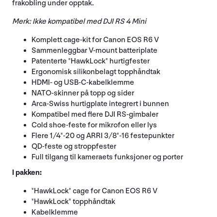
frakobling under opptak.
Merk: Ikke kompatibel med DJI RS 4 Mini
Komplett cage-kit for Canon EOS R6 V
Sammenleggbar V-mount batteriplate
Patenterte "HawkLock" hurtigfester
Ergonomisk silikonbelagt topphåndtak
HDMI- og USB-C-kabelklemme
NATO-skinner på topp og sider
Arca-Swiss hurtigplate integrert i bunnen
Kompatibel med flere DJI RS-gimbaler
Cold shoe-feste for mikrofon eller lys
Flere 1/4"-20 og ARRI 3/8"-16 festepunkter
QD-feste og stroppfester
Full tilgang til kameraets funksjoner og porter
I pakken:
"HawkLock" cage for Canon EOS R6 V
"HawkLock" topphåndtak
Kabelklemme