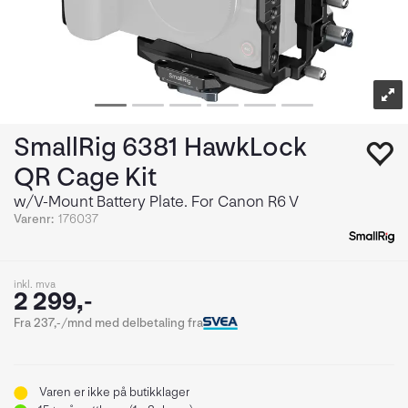
SmallRig 6381 HawkLock
QR Cage Kit
w/V-Mount Battery Plate. For Canon R6 V
Varenr:
176037
inkl. mva
2 299,-
Fra 237,-/mnd med delbetaling fra
Varen er ikke på butikklager