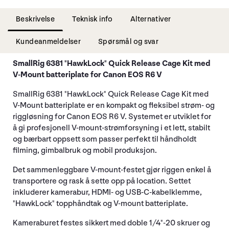
Beskrivelse
Teknisk info
Alternativer
Kundeanmeldelser
Spørsmål og svar
SmallRig 6381 "HawkLock" Quick Release Cage Kit med
V-Mount batteriplate for Canon EOS R6 V
SmallRig 6381 "HawkLock" Quick Release Cage Kit med
V-Mount batteriplate er en kompakt og fleksibel strøm- og
riggløsning for Canon EOS R6 V. Systemet er utviklet for
å gi profesjonell V-mount-strømforsyning i et lett, stabilt
og bærbart oppsett som passer perfekt til håndholdt
filming, gimbalbruk og mobil produksjon.
Det sammenleggbare V-mount-festet gjør riggen enkel å
transportere og rask å sette opp på location. Settet
inkluderer kamerabur, HDMI- og USB-C-kabelklemme,
"HawkLock" topphåndtak og V-mount batteriplate.
Kameraburet festes sikkert med doble 1/4"-20 skruer og