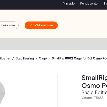
Min side
Kundesenter
In
FT
PRIVAT
tilbehør
Stabilisering
Cage
SmallRig 6002 Cage for DJI Osmo Po
SmallRi
Osmo P
Basic Editi
Varenr:
175688