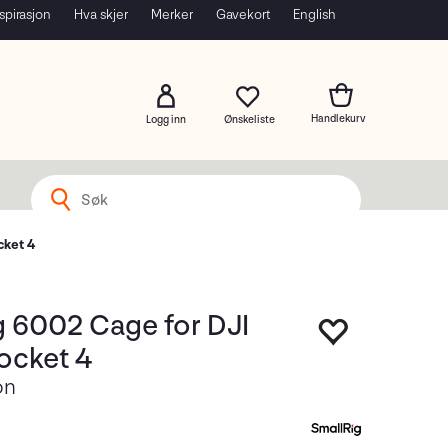
spirasjon
Hva skjer
Merker
Gavekort
English
Logg inn
cket 4
g 6002 Cage for DJI
ocket 4
on