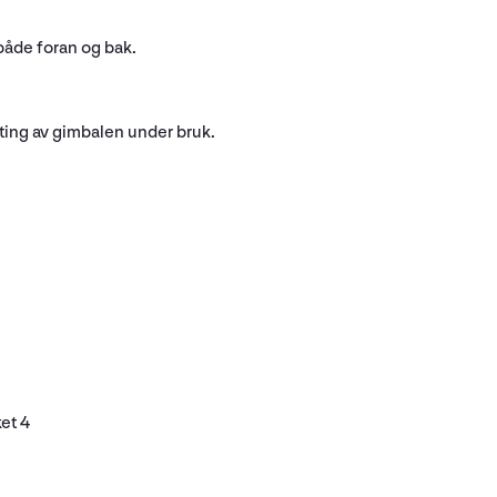
 både foran og bak.
ting av gimbalen under bruk.
et 4