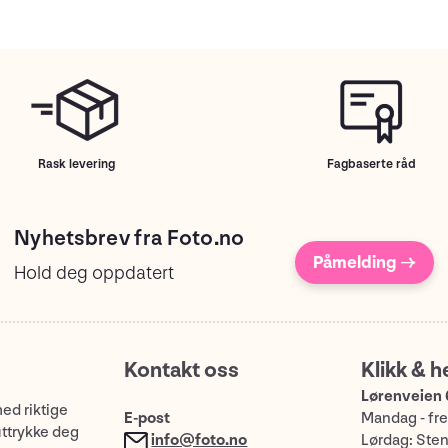
Rask levering
Fagbaserte råd
Nyhetsbrev fra Foto.no
Påmelding →
Hold deg oppdatert
Kontakt oss
Klikk & h
Lørenveien 
med riktige
E-post
Mandag - fre
uttrykke deg
info@foto.no
Lørdag: Ste