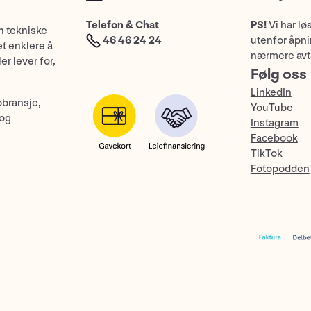
Telefon & Chat
PS!
Vi har lø
n tekniske
46 46 24 24
utenfor åpnin
et enklere å
nærmere avt
er lever for,
Følg oss
LinkedIn
obransje,
YouTube
 og
Instagram
Facebook
TikTok
Fotopodden