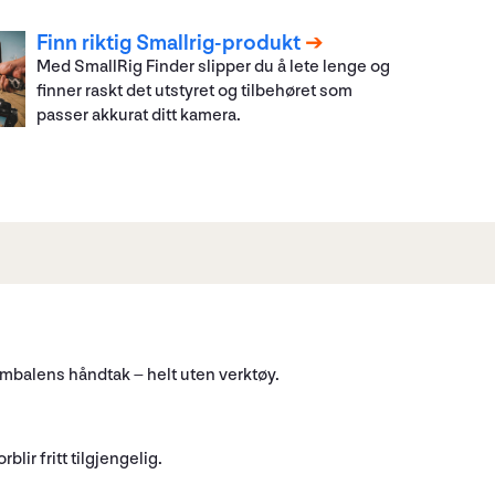
Finn riktig Smallrig-produkt
Med SmallRig Finder slipper du å lete lenge og
finner raskt det utstyret og tilbehøret som
passer akkurat ditt kamera.
mbalens håndtak – helt uten verktøy.
ir fritt tilgjengelig.