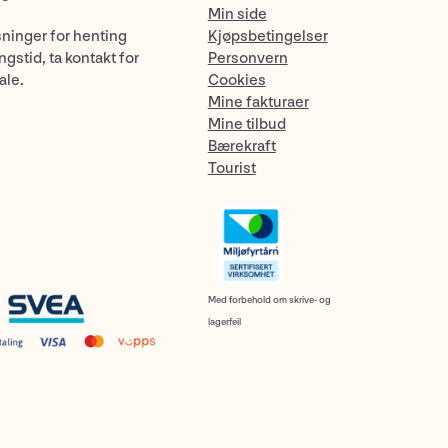
Min side
sninger for henting
Kjøpsbetingelser
gstid, ta kontakt for
Personvern
ale.
Cookies
Mine fakturaer
Mine tilbud
Bærekraft
Tourist
Med forbehold om skrive- og
lagerfeil