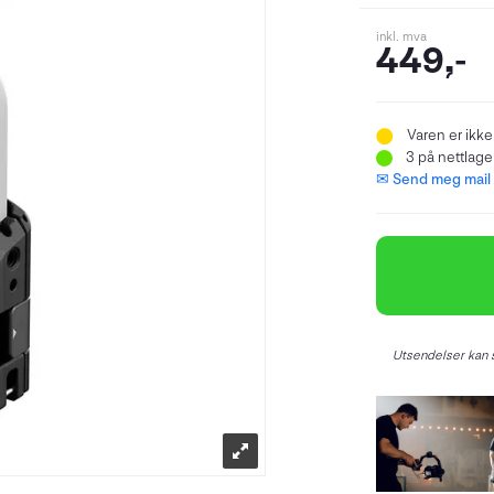
inkl. mva
449,-
Varen er ikke
3
på nettlager
✉ Send meg mail n
Utsendelser kan s