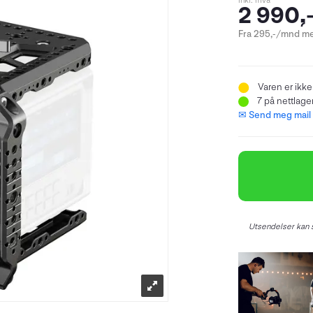
inkl. mva
2 990,
Fra 295,-/mnd me
Varen er ikke
7
på nettlager
✉ Send meg mail n
Utsendelser kan s