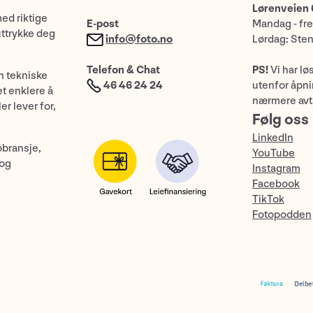
Lørenveien 
med riktige
E-post
Mandag - fre
uttrykke deg
info@foto.no
Lørdag: Ste
Telefon & Chat
PS!
Vi har lø
n tekniske
46 46 24 24
utenfor åpnin
et enklere å
nærmere avt
er lever for,
Følg oss
LinkedIn
obransje,
YouTube
 og
Instagram
Facebook
TikTok
Fotopodden