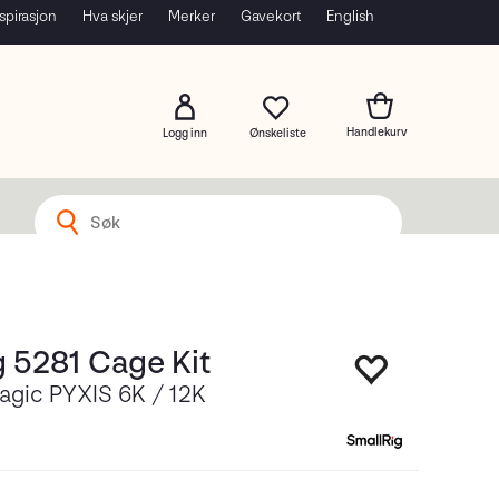
spirasjon
Hva skjer
Merker
Gavekort
English
Logg inn
g 5281 Cage Kit
agic PYXIS 6K / 12K