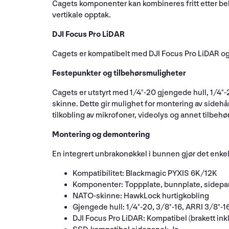
Cagets komponenter kan kombineres fritt etter beh
vertikale opptak.
DJI Focus Pro LiDAR
Cagets er kompatibelt med DJI Focus Pro LiDAR og 
Festepunkter og tilbehørsmuligheter
Cagets er utstyrt med 1/4"-20 gjengede hull, 1/4
skinne. Dette gir mulighet for montering av sideh
tilkobling av mikrofoner, videolys og annet tilbe
Montering og demontering
En integrert unbrakonøkkel i bunnen gjør det enke
Kompatibilitet: Blackmagic PYXIS 6K/12K
Komponenter: Toppplate, bunnplate, sidepane
NATO-skinne: HawkLock hurtigkobling
Gjengede hull: 1/4"-20, 3/8"-16, ARRI 3/8"-1
DJI Focus Pro LiDAR: Kompatibel (brakett ink