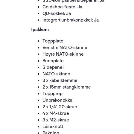
SSD-kompatibel sidepanel: Ja
Coldshoe-feste: Ja
QD-sokkel: Ja
Integrert unbrakonøkkel: Ja
I pakken:
Toppplate
Venstre NATO-skinne
Høyre NATO-skinne
Bunnplate
Sidepanel
NATO-skinne
3 x kabelklemme
2 x 15mm stangklemme
Toppgrep
Unbrakonøkkel
2 x 1/4"-20 skrue
4 x M4-skrue
3 x M2-skrue
Låseknott
Pakning