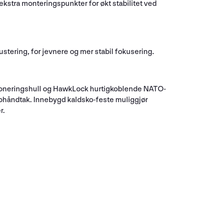
kstra monteringspunkter for økt stabilitet ved
stering, for jevnere og mer stabil fokusering.
isjoneringshull og HawkLock hurtigkoblende NATO-
pphåndtak. Innebygd kaldsko-feste muliggjør
r.