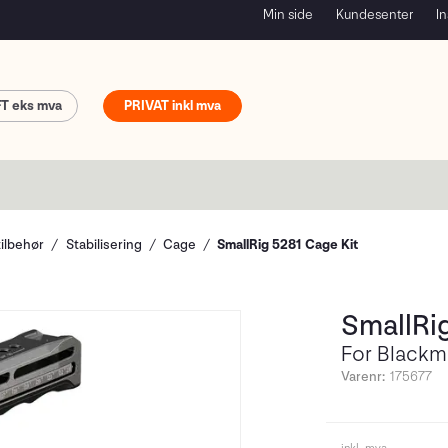
Min side
Kundesenter
In
FT
PRIVAT
tilbehør
Stabilisering
Cage
SmallRig 5281 Cage Kit
SmallRi
For Blackm
Varenr:
175677