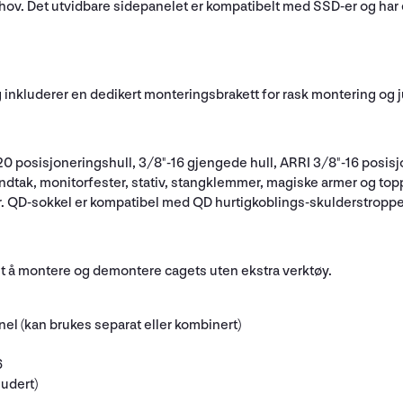
ov. Det utvidbare sidepanelet er kompatibelt med SSD-er og har e
inkluderer en dedikert monteringsbrakett for rask montering og ju
"-20 posisjoneringshull, 3/8"-16 gjengede hull, ARRI 3/8"-16 pos
åndtak, monitorfester, stativ, stangklemmer, magiske armer og to
hør. QD-sokkel er kompatibel med QD hurtigkoblings-skulderstroppe
lt å montere og demontere cagets uten ekstra verktøy.
l (kan brukes separat eller kombinert)
6
ludert)