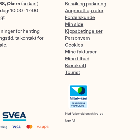
68, Økern
(
se kart
)
Besøk og parkering
dag: 10:00 - 17:00
Angrerett og retur
ngt
Fordelskunde
Min side
sninger for henting
Kjøpsbetingelser
gstid, ta kontakt for
Personvern
ale.
Cookies
Mine fakturaer
Mine tilbud
Bærekraft
Tourist
Med forbehold om skrive- og
lagerfeil