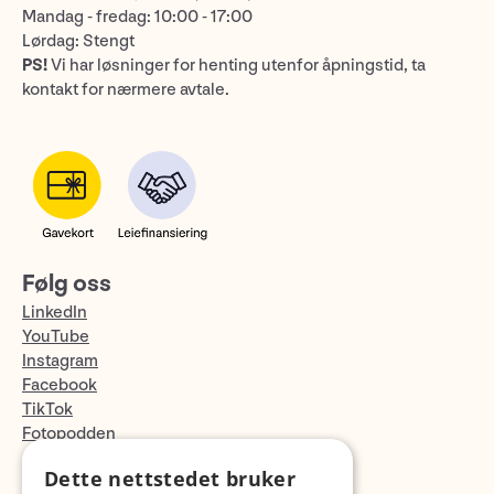
Mandag - fredag: 10:00 - 17:00
Lørdag: Stengt
PS!
Vi har løsninger for henting utenfor åpningstid, ta
kontakt for nærmere avtale.
Følg oss
LinkedIn
YouTube
Instagram
Facebook
TikTok
Fotopodden
Dette nettstedet bruker
Med forbehold om skrive- og lagerfeil