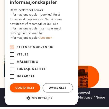
informasjonskapsler
Dette nettstedet bruker
informasjonskapsler (cookies) for å
forbedre din opplevelse. Ved å bruke
nettstedet vårt samtykker du i alle
informasjonskapsler i samsvar med
retningslinjene våre for
informasjonskapsler.
Les mer
STRENGT NØDVENDIG
YTELSE
MÅLRETTING
FUNKSJONALITET
UGRADERT
GODTA ALLE
AVVIS ALLE
Copyright © 2026 Foto.no - All rights reserved
Forretningssystem
og
nettbutikkløsning
levert av
Multicase™ Norge
VIS DETALJER
AS