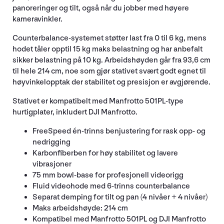
panoreringer og tilt, også når du jobber med høyere
kameravinkler.
Counterbalance-systemet støtter last fra 0 til 6 kg, mens
hodet tåler opptil 15 kg maks belastning og har anbefalt
sikker belastning på 10 kg. Arbeidshøyden går fra 93,6 cm
til hele 214 cm, noe som gjør stativet svært godt egnet til
høyvinkelopptak der stabilitet og presisjon er avgjørende.
Stativet er kompatibelt med Manfrotto 501PL-type
hurtigplater, inkludert DJI Manfrotto.
FreeSpeed én-trinns benjustering for rask opp- og
nedrigging
Karbonfiberben for høy stabilitet og lavere
vibrasjoner
75 mm bowl-base for profesjonell videorigg
Fluid videohode med 6-trinns counterbalance
Separat demping for tilt og pan (4 nivåer + 4 nivåer)
Maks arbeidshøyde: 214 cm
Kompatibel med Manfrotto 501PL og DJI Manfrotto