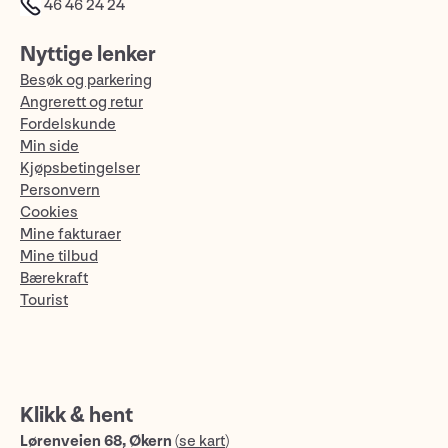
46 46 24 24
Nyttige lenker
Besøk og parkering
Angrerett og retur
Fordelskunde
Min side
Kjøpsbetingelser
Personvern
Cookies
Mine fakturaer
Mine tilbud
Bærekraft
Tourist
Klikk & hent
Lørenveien 68, Økern
(
se kart
)