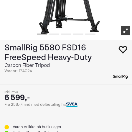
SmallRig 5580 FSD16
FreeSpeed Heavy-Duty
Carbon Fiber Tripod
Varenr:
174024
inkl. mva
6 599,-
Fra 258,-/mnd med delbetaling fra
Varen er ikke på butikklager