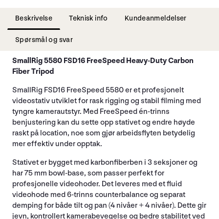
Beskrivelse
Teknisk info
Kundeanmeldelser
Spørsmål og svar
SmallRig 5580 FSD16 FreeSpeed Heavy-Duty Carbon
Fiber Tripod
SmallRig FSD16 FreeSpeed 5580 er et profesjonelt
videostativ utviklet for rask rigging og stabil filming med
tyngre kamerautstyr. Med FreeSpeed én-trinns
benjustering kan du sette opp stativet og endre høyde
raskt på location, noe som gjør arbeidsflyten betydelig
mer effektiv under opptak.
Stativet er bygget med karbonfiberben i 3 seksjoner og
har 75 mm bowl-base, som passer perfekt for
profesjonelle videohoder. Det leveres med et fluid
videohode med 6-trinns counterbalance og separat
demping for både tilt og pan (4 nivåer + 4 nivåer). Dette gir
jevn, kontrollert kamerabevegelse og bedre stabilitet ved